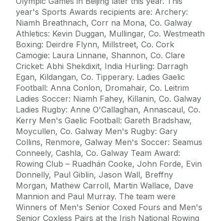
Olympic Games in Beijing later this year. This
year's Sports Awards recipients are: Archery:
Niamh Breathnach, Corr na Mona, Co. Galway
Athletics: Kevin Duggan, Mullingar, Co. Westmeath
Boxing: Deirdre Flynn, Millstreet, Co. Cork
Camogie: Laura Linnane, Shannon, Co. Clare
Cricket: Abhi Shekdixit, India Hurling: Darragh
Egan, Kildangan, Co. Tipperary. Ladies Gaelic
Football: Anna Conlon, Dromahair, Co. Leitrim
Ladies Soccer: Niamh Fahey, Killanin, Co. Galway
Ladies Rugby: Anne O'Callaghan, Annascaul, Co.
Kerry Men's Gaelic Football: Gareth Bradshaw,
Moycullen, Co. Galway Men's Rugby: Gary
Collins, Renmore, Galway Men's Soccer: Seamus
Conneely, Cashla, Co. Galway Team Award:
Rowing Club – Ruadhán Cooke, John Forde, Evin
Donnelly, Paul Giblin, Jason Wall, Breffny
Morgan, Mathew Carroll, Martin Wallace, Dave
Mannion and Paul Murray. The team were
Winners of Men's Senior Coxed Fours and Men's
Senior Coxless Pairs at the Irish National Rowing