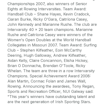
Championships 2007, also winners of Senior
Eights at Rowing Intervarsities. Team Award:
Handball Club – Shane Hayes, Kevin Cradock,
Ciaran Burke, Ricky O'Gara, Caitríona Casey,
John Kennedy and Marianne Rushe. The club are
Intervarsity 40 x 20 team champions. Marianne
Rushe and Caitríona Casey were winners of the
Women's Open Doubles at the World Handball
Collegiates in Missouri 2007. Team Award: Surfing
Club – Stephen Kilfeather, Eoin McCarthy
Deering, Hugh Galloway, Andrew Kilfeather,
Aidan Kelly, Claire Concannon, Elisha Hickey,
Brian O Donnacha, Brendan O'Toole, Ricky
Whelan. The team are three in a row Intervarsity
Champions. Special Achievement Award 2008:
Alan Martin, Cormac Folan and James Wall,
Rowing. Announcing the awardees, Tony Regan,
Sports and Recreation Officer, NUI Galway said:
"This year's winners have outstanding talent and
are the next generation of Irish Sporting Stars.