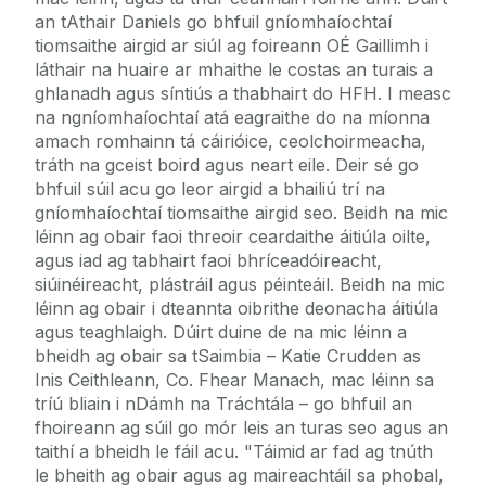
an tAthair Daniels go bhfuil gníomhaíochtaí
tiomsaithe airgid ar siúl ag foireann OÉ Gaillimh i
láthair na huaire ar mhaithe le costas an turais a
ghlanadh agus síntiús a thabhairt do HFH. I measc
na ngníomhaíochtaí atá eagraithe do na míonna
amach romhainn tá cáirióice, ceolchoirmeacha,
tráth na gceist boird agus neart eile. Deir sé go
bhfuil súil acu go leor airgid a bhailiú trí na
gníomhaíochtaí tiomsaithe airgid seo. Beidh na mic
léinn ag obair faoi threoir ceardaithe áitiúla oilte,
agus iad ag tabhairt faoi bhríceadóireacht,
siúinéireacht, plástráil agus péinteáil. Beidh na mic
léinn ag obair i dteannta oibrithe deonacha áitiúla
agus teaghlaigh. Dúirt duine de na mic léinn a
bheidh ag obair sa tSaimbia – Katie Crudden as
Inis Ceithleann, Co. Fhear Manach, mac léinn sa
tríú bliain i nDámh na Tráchtála – go bhfuil an
fhoireann ag súil go mór leis an turas seo agus an
taithí a bheidh le fáil acu. "Táimid ar fad ag tnúth
le bheith ag obair agus ag maireachtáil sa phobal,