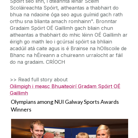
Spóirt seo linn, i dteannta lenár Scéim
Scoláireachta Spóirt, aitheantas a thabhairt do
bhua na ndaoine óga seo agus guímid gach rath
orthu sna blianta amach romhainn". Bronntar
Gradaim Spóirt OÉ Gaillimh gach bliain chun
aitheantas a thabhairt do mhic léinn OÉ Gaillimh ar
éirigh go maith leo i gcúrsaí spóirt sa bhliain
acadúil atá caite agus is é Brainse na hOllscoile de
Bhanc na hÉireann a chuireann urraíocht ar fáil
do na gradaim. CRÍOCH
>> Read full story about
Oilimpigh i measc Bhuaiteoirí Gradam Spóirt OÉ
Gaillimh
Olympians among NUI Galway Sports Awards
Winners