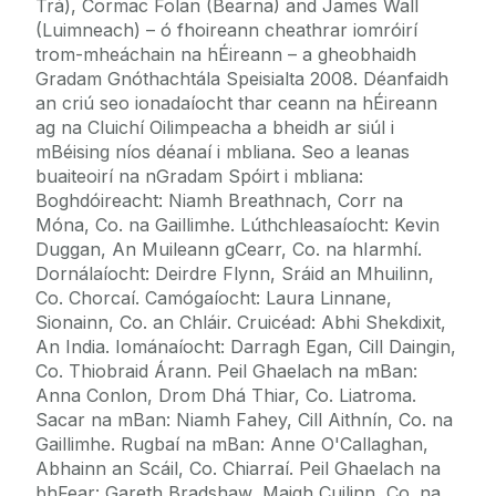
Trá), Cormac Folan (Bearna) and James Wall
(Luimneach) – ó fhoireann cheathrar iomróirí
trom-mheáchain na hÉireann – a gheobhaidh
Gradam Gnóthachtála Speisialta 2008. Déanfaidh
an criú seo ionadaíocht thar ceann na hÉireann
ag na Cluichí Oilimpeacha a bheidh ar siúl i
mBéising níos déanaí i mbliana. Seo a leanas
buaiteoirí na nGradam Spóirt i mbliana:
Boghdóireacht: Niamh Breathnach, Corr na
Móna, Co. na Gaillimhe. Lúthchleasaíocht: Kevin
Duggan, An Muileann gCearr, Co. na hIarmhí.
Dornálaíocht: Deirdre Flynn, Sráid an Mhuilinn,
Co. Chorcaí. Camógaíocht: Laura Linnane,
Sionainn, Co. an Chláir. Cruicéad: Abhi Shekdixit,
An India. Iománaíocht: Darragh Egan, Cill Daingin,
Co. Thiobraid Árann. Peil Ghaelach na mBan:
Anna Conlon, Drom Dhá Thiar, Co. Liatroma.
Sacar na mBan: Niamh Fahey, Cill Aithnín, Co. na
Gaillimhe. Rugbaí na mBan: Anne O'Callaghan,
Abhainn an Scáil, Co. Chiarraí. Peil Ghaelach na
bhFear: Gareth Bradshaw, Maigh Cuilinn, Co. na