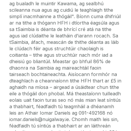
ag bualadh le muintir Kawama, ag sealbhú
scileanna nua agus ag cuidiú le teaghlaigh tithe
simplí inacmhainne a thógáil". Bíonn cuma dhifriúil
ar na tithe a thógann HFH i dtíortha éagsúla agus
sa tSaimbia is déanta de bhrící cré atá na tithe
agus iad clúdaithe le leatháin d'iarann rocach. Sa
tSaimbia, áfach, meascán de thithe déanta as láib
le clúdach féir agus struchtúir chaolaigh is
coitianta – tithe agus struchtúir nach mór iad a
dheisiú go bliantúil. Meastar go bhfuil 86% de
dhaonra na Saimbia ag maireachtáil faoin
tairseach bochtaineachta. Aisíocann formhór na
dteaghlach a cheannaíonn tithe HFH thart ar £5 in
aghaidh na míosa – airgead a úsáidtear chun tithe
eile a thógáil don phobal. Má theastaíonn tuilleadh
eolais uait faoin turas seo nó más mian leat síntiús
a thabhairt, féadfaidh tú teagmháil a dhéanamh
leis an Athair Iomar Daniels ag 091-492168 nó
iomar.daniels@nuigalway.ie. Chomh maith leis sin,
féadfaidh tú síntiús a thabhairt ar an láithreán