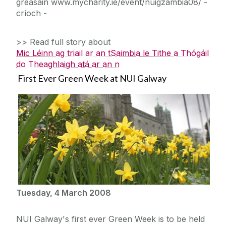
gréasáin www.mycharity.ie/event/nuigzambia08/ -
críoch -
>> Read full story about
Mic Léinn ag triail ar an tSaimbia le Tithe a Thógáil
do Theaghlaigh atá ar an n
First Ever Green Week at NUI Galway
Tuesday, 4 March 2008
NUI Galway's first ever Green Week is to be held