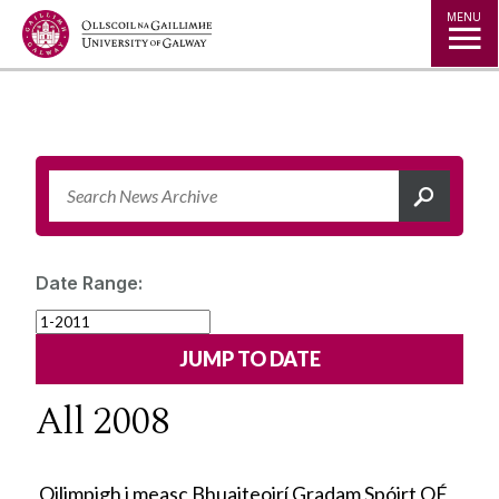
Jump to Content
MENU
Date Range:
All 2008
Oilimpigh i measc Bhuaiteoirí Gradam Spóirt OÉ