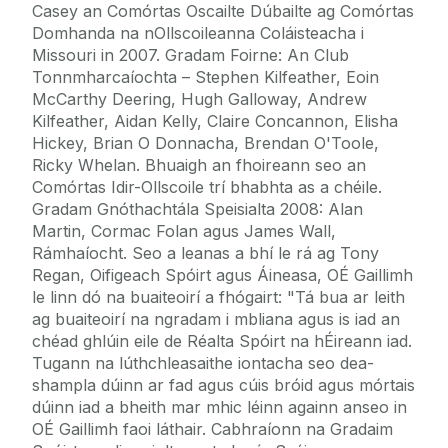
Casey an Comórtas Oscailte Dúbailte ag Comórtas
Domhanda na nOllscoileanna Coláisteacha i
Missouri in 2007. Gradam Foirne: An Club
Tonnmharcaíochta – Stephen Kilfeather, Eoin
McCarthy Deering, Hugh Galloway, Andrew
Kilfeather, Aidan Kelly, Claire Concannon, Elisha
Hickey, Brian O Donnacha, Brendan O'Toole,
Ricky Whelan. Bhuaigh an fhoireann seo an
Comórtas Idir-Ollscoile trí bhabhta as a chéile.
Gradam Gnóthachtála Speisialta 2008: Alan
Martin, Cormac Folan agus James Wall,
Rámhaíocht. Seo a leanas a bhí le rá ag Tony
Regan, Oifigeach Spóirt agus Áineasa, OÉ Gaillimh
le linn dó na buaiteoirí a fhógairt: "Tá bua ar leith
ag buaiteoirí na ngradam i mbliana agus is iad an
chéad ghlúin eile de Réalta Spóirt na hÉireann iad.
Tugann na lúthchleasaithe iontacha seo dea-
shampla dúinn ar fad agus cúis bróid agus mórtais
dúinn iad a bheith mar mhic léinn againn anseo in
OÉ Gaillimh faoi láthair. Cabhraíonn na Gradaim