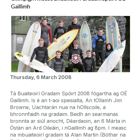
Gaillimh
Thursday, 6 March 2008
Tá Buaiteoirí Gradam Spóirt 2008 fógartha ag OÉ
Gaillimh. Is é an t-aoi speisialta, An tOllamh Jim
Browne, Uachtarán nua na hOllscoile, a
bhronnfaidh na gradaim. Beidh an searmanas
bronnta ar siúl anocht, Déardaoin, an 6 Márta in
Óstán an Ard Oileáin, i nGaillimh ag 8pm. I measc
na mbuaiteoirí gradam tá Alan Martin (Bóthar na