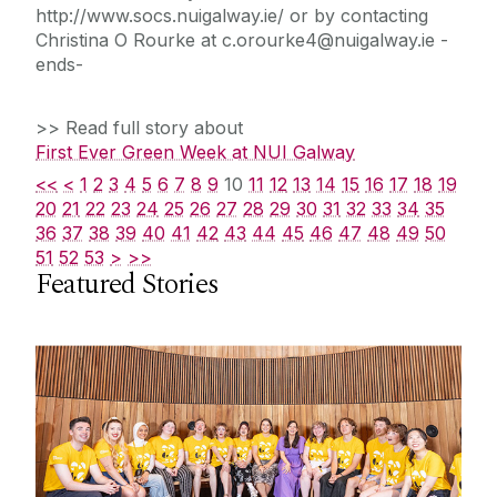
http://www.socs.nuigalway.ie/ or by contacting
Christina O Rourke at c.orourke4@nuigalway.ie -
ends-
>> Read full story about
First Ever Green Week at NUI Galway
<<
<
1
2
3
4
5
6
7
8
9
10
11
12
13
14
15
16
17
18
19
20
21
22
23
24
25
26
27
28
29
30
31
32
33
34
35
36
37
38
39
40
41
42
43
44
45
46
47
48
49
50
51
52
53
>
>>
Featured Stories