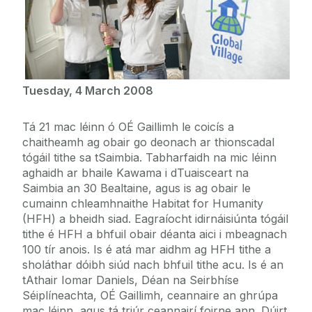
Tuesday, 4 March 2008
Tá 21 mac léinn ó OÉ Gaillimh le coicís a
chaitheamh ag obair go deonach ar thionscadal
tógáil tithe sa tSaimbia. Tabharfaidh na mic léinn
aghaidh ar bhaile Kawama i dTuaisceart na
Saimbia an 30 Bealtaine, agus is ag obair le
cumainn chleamhnaithe Habitat for Humanity
(HFH) a bheidh siad. Eagraíocht idirnáisiúnta tógáil
tithe é HFH a bhfuil obair déanta aici i mbeagnach
100 tír anois. Is é atá mar aidhm ag HFH tithe a
sholáthar dóibh siúd nach bhfuil tithe acu. Is é an
tAthair Iomar Daniels, Déan na Seirbhíse
Séiplíneachta, OÉ Gaillimh, ceannaire an ghrúpa
mac léinn, agus tá triúr ceannairí foirne ann. Dúirt