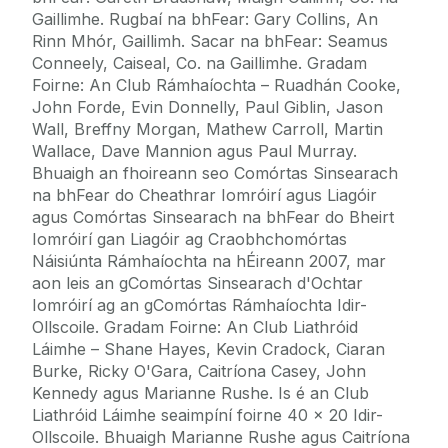
Gaillimhe. Rugbaí na bhFear: Gary Collins, An
Rinn Mhór, Gaillimh. Sacar na bhFear: Seamus
Conneely, Caiseal, Co. na Gaillimhe. Gradam
Foirne: An Club Rámhaíochta – Ruadhán Cooke,
John Forde, Evin Donnelly, Paul Giblin, Jason
Wall, Breffny Morgan, Mathew Carroll, Martin
Wallace, Dave Mannion agus Paul Murray.
Bhuaigh an fhoireann seo Comórtas Sinsearach
na bhFear do Cheathrar Iomróirí agus Liagóir
agus Comórtas Sinsearach na bhFear do Bheirt
Iomróirí gan Liagóir ag Craobhchomórtas
Náisiúnta Rámhaíochta na hÉireann 2007, mar
aon leis an gComórtas Sinsearach d'Ochtar
Iomróirí ag an gComórtas Rámhaíochta Idir-
Ollscoile. Gradam Foirne: An Club Liathróid
Láimhe – Shane Hayes, Kevin Cradock, Ciaran
Burke, Ricky O'Gara, Caitríona Casey, John
Kennedy agus Marianne Rushe. Is é an Club
Liathróid Láimhe seaimpíní foirne 40 x 20 Idir-
Ollscoile. Bhuaigh Marianne Rushe agus Caitríona