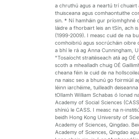
a chruthú agus a neartú trí chuairt 
thuisceana agus comhaontuithe comhp
sin. * Ní hamháin gur príomhghné de 
láidre a fhorbairt leis an tSín, ach 
(1999-2009). I measc cuid de na bun
comhoibriú agus socrúcháin oibre d
a bhí le rá ag Anna Cunningham, Uas
"Tosaíocht straitéiseach atá ag OÉ G
scoth a mhealladh chuig OÉ Gaillimh
cheana féin le cuid de na hollscoilea
na naisc seo a bhunú go foirmiúil 
léinn iarchéime, tuilleadh deiseann
tOllamh William Schabas ó Ionad n
Academy of Social Sciences (CASS).
shíniú le CASS. I measc na n-institi
beidh Hong Kong University of Scie
Academy of Sciences, Qingdao. Beidh
Academy of Sciences, Qingdao agus I