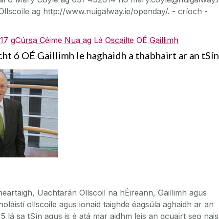
Ollscoile ag http://www.nuigalway.ie/openday/. - críoch -
 17 gCúrsa Céime Nua ag Lá Oscailte OÉ Gaillimh
ht ó OÉ Gaillimh le haghaidh a thabhairt ar an tSín
eartaigh, Uachtarán Ollscoil na hÉireann, Gaillimh agus
oláistí ollscoile agus ionaid taighde éagsúla aghaidh ar an
 5 lá sa tSín agus is é atá mar aidhm leis an gcuairt seo nai