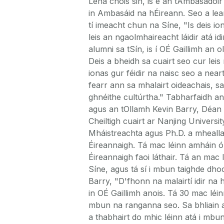
Lena chois sin, is é an tAmbasadóir
in Ambasáid na hÉireann. Seo a lea
tí imeacht chun na Síne, "Is deis ion
leis an ngaolmhaireacht láidir atá id
alumni sa tSín, is í OÉ Gaillimh an o
Deis a bheidh sa cuairt seo cur leis
ionas gur féidir na naisc seo a nea
fearr ann sa mhalairt oideachais, sa
ghnéithe cultúrtha." Tabharfaidh an
agus an tOllamh Kevin Barry, Déan 
Cheiltigh cuairt ar Nanjing Univers
Mháistreachta agus Ph.D. a mhealla
Éireannaigh. Tá mac léinn amháin ó 
Éireannaigh faoi láthair. Tá an mac
Síne, agus tá sí i mbun taighde dh
Barry, "D'fhonn na malairtí idir na 
in OÉ Gaillimh anois. Tá 30 mac léinn
mbun na ranganna seo. Sa bhliain a
a thabhairt do mhic léinn atá i mbu