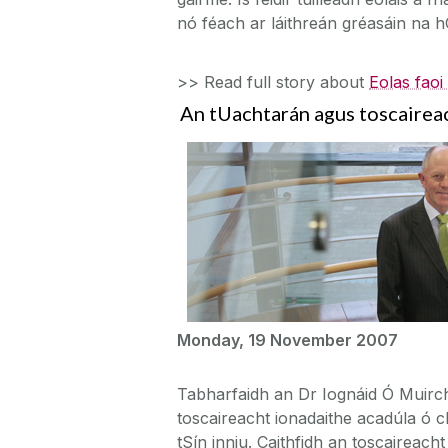
nó féach ar láithreán gréasáin na h
>> Read full story about
Eolas faoi
An tUachtarán agus toscaireac
Monday, 19 November 2007
Tabharfaidh an Dr Iognáid Ó Muirch
toscaireacht ionadaithe acadúla ó ch
tSín inniu. Caithfidh an toscaireacht