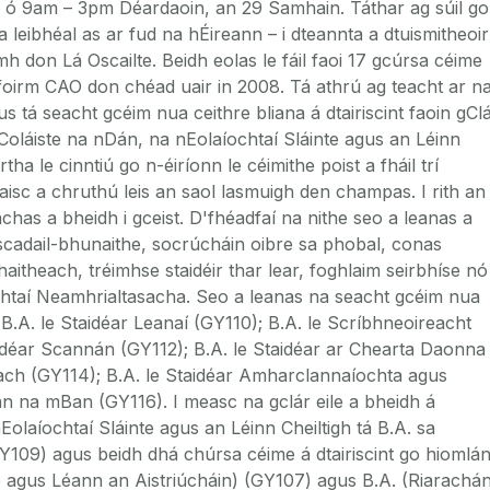
úl ó 9am – 3pm Déardaoin, an 29 Samhain. Táthar ag súil go
 leibhéal as ar fud na hÉireann – i dteannta a dtuismitheoir
imh don Lá Oscailte. Beidh eolas le fáil faoi 17 gcúrsa céime
oirm CAO don chéad uair in 2008. Tá athrú ag teacht ar n
 tá seacht gcéim nua ceithre bliana á dtairiscint faoin gCl
Coláiste na nDán, na nEolaíochtaí Sláinte agus an Léinn
a le cinntiú go n-éiríonn le céimithe poist a fháil trí
naisc a chruthú leis an saol lasmuigh den champas. I rith an
deachas a bheidh i gceist. D'fhéadfaí na nithe seo a leanas a
nscadail-bhunaithe, socrúcháin oibre sa phobal, conas
haitheach, tréimhse staidéir thar lear, foghlaim seirbhíse nó
ochtaí Neamhrialtasacha. Seo a leanas na seacht gcéim nua
 B.A. le Staidéar Leanaí (GY110); B.A. le Scríbhneoireacht
aidéar Scannán (GY112); B.A. le Staidéar ar Chearta Daonna
nach (GY114); B.A. le Staidéar Amharclannaíochta agus
nn na mBan (GY116). I measc na gclár eile a bheidh á
nEolaíochtaí Sláinte agus an Léinn Cheiltigh tá B.A. sa
109) agus beidh dhá chúrsa céime á dtairiscint go hiomlá
ge agus Léann an Aistriúcháin) (GY107) agus B.A. (Riarachá