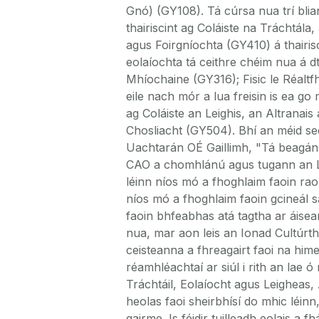
Gnó) (GY108). Tá cúrsa nua trí blia
thairiscint ag Coláiste na Tráchtála,
agus Foirgníochta (GY410) á thairisc
eolaíochta tá ceithre chéim nua á dta
Mhíochaine (GY316); Fisic le Réaltf
eile nach mór a lua freisin is ea go
ag Coláiste an Leighis, an Altranais 
Chosliacht (GY504). Bhí an méid se
Uachtarán OÉ Gaillimh, "Tá beagán l
CAO a chomhlánú agus tugann an Lá
léinn níos mó a fhoghlaim faoin raon
níos mó a fhoghlaim faoin gcineál sa
faoin bhfeabhas atá tagtha ar áisea
nua, mar aon leis an Ionad Cultúrtha"
ceisteanna a fhreagairt faoi na hime
réamhléachtaí ar siúl i rith an lae ó
Tráchtáil, Eolaíocht agus Leigheas, 
heolas faoi sheirbhísí do mhic léinn
gairme. Is féidir tuilleadh eolais 