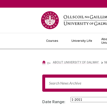
Jump to Content
Abo
Courses
University Life
Uni
▻
ABOUT UNIVERSITY OF GALWAY
N
▻
Date Range: