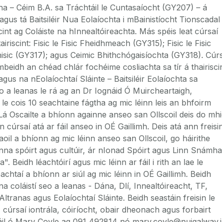
na – Céim B.A. sa Tráchtáil le Cuntasaíocht (GY207) – á
 agus tá Baitsiléir Nua Eolaíochta i mBainistíocht Tionscadal
int ag Coláiste na hInnealtóireachta. Más spéis leat cúrsaí
iriscint: Fisic le Fisic Fheidhmeach (GY315); Fisic le Fisic
hisic (GY317); agus Ceimic Bhithchógaisíochta (GY318). Cúr
 mbeidh an chéad chlár fochéime cosliachta sa tír á thairisci
agus na nEolaíochtaí Sláinte – Baitsiléir Eolaíochta sa
o a leanas le rá ag an Dr Iognáid Ó Muircheartaigh,
e cois 10 seachtaine fágtha ag mic léinn leis an bhfoirm
 Oscailte a bhíonn againne anseo san Ollscoil deis do mh
 cúrsaí atá ar fáil anseo in OÉ Gaillimh. Deis atá ann freisi
oil a bhíonn ag mic léinn anseo san Ollscoil, go háirithe
nna spóirt agus cultúir, ár nIonad Spóirt agus Linn Snámha
. Beidh léachtóirí agus mic léinn ar fáil i rith an lae le
achtaí a bhíonn ar siúl ag mic léinn in OÉ Gaillimh. Beidh
 na coláistí seo a leanas - Dána, Dlí, Innealtóireacht, TF,
Altranas agus Eolaíochtaí Sláinte. Beidh seastáin freisin le
, cúrsaí iontrála, cóiríocht, obair dheonach agus forbairt
a fháil ó Mary Coyle ag 091 492814 nó mary.coyle@nuigalway.