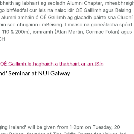
a bheith ag labhairt ag seoladh Alumni Chapter, mheabhraig
o bhféadfaí cur leis na naisc idir OÉ Gaillimh agus Béising
 alumni amháin ó OÉ Gaillimh ag glacadh páirte sna Cluichí
iain seo chugainn i mBéising. I measc na gcineálacha spóirt
ion, 110 & 200m), iomramh (Alan Martin, Cormac Folan) agus
OCH
É Gaillimh le haghaidh a thabhairt ar an tSín
and' Seminar at NUI Galway
ing Ireland' will be given from 1-2pm on Tuesday, 20