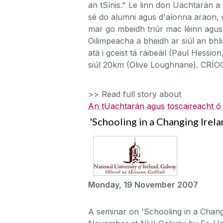
an tSínis." Le linn don Uachtarán 
sé do alumni agus d'aíonna araon, g
mar go mbeidh triúr mac léinn agus
Oilimpeacha a bheidh ar siúl an bhl
atá i gceist tá ráibeáil (Paul Hess
siúl 20km (Olive Loughnane). CRÍ
>> Read full story about
An tUachtarán agus toscaireacht ó O
'Schooling in a Changing Irel
Monday, 19 November 2007
A seminar on 'Schooling in a Chang