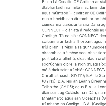
Beidh Lá Oscailte OÉ Gaillimh ar si
dtabharfaidh na mílte mac léinn dara
agus múinteoirí – cuairt ar OÉ Gaill
nua a bheidh san áireamh ar an bhf
céimeanna traidisiúnta sna Dána agus
CONNECT – clár atá á reáchtáil ag 
Cheiltigh. Tá na cláir CONNECT dearth
scileanna ar leith a fhorbairt agus 
tríú bliain, is féidir a rá gur tumoi
áireamh sa tréimhse seo: obair tio
portfóilió a ullmhú, cleachtadh crut
socrúcháin oibre laistigh d'Eagraí
atá á dtairiscint trí chlár CONNECT:
Chruthaitheach (GY111); B.A. le St
(GY113); B.A. leis an Léann Éirean
Taibhithe (GY115); agus B.A. le Léa
dtairiscint ag Coláiste na nDán, na 
Mhatamaitic agus san Oideachas (GY
trí mheán na Gaeilge – B.A. (Gaeil