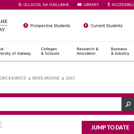
OLLSCOIL NA GAILLIMHE
LIBRARY
ACCESSIBIL
Prospective Students
Current Students
ut
Colleges
Research &
Business
versity of Galway
& Schools
Innovation
& Industry
EWS & EVENTS
NEWS ARCHIVE
2007
▻
▻