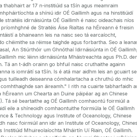
a thabhairt ar 17 n-institiúid sa tSín agus meamraim
háirtíochta a shíniú idir OÉ Gaillimh agus na hinstitiúidí
straitéis idirnáisiúnta OÉ Gaillimh é naisc oideachais níos
is príomhghné de Straitéis Áise Rialtas na hÉireann é freisin
táistí a bhaineann leis na naisc seo tá earcaíocht,
o chéimithe sa réimse taighde agus forbartha. Seo a leana
al, An Stiúrthóir um Ghnóthaí Idirnáisiúnta in OÉ Gaillimh
aillimh mic léinn idirnáisiúnta Mháistreachta agus Ph.D. de
. Tá an t-ádh orainn go bhfuil naisc cruthaithe againn
nna is iomráití sa tSín. Is é atá mar aidhm leis an gcuairt s
agus tuilleadh deiseanna cómhalartacha a chruthú do mhic
a comhthaighde san áireamh." I rith na cuairte tabharfaidh a
a hÉireann um Chearta an Duine páipéar ag an Chinese
 Tá sé beartaithe ag OÉ Gaillimh comhaontú foirmiúil a
úidí eile a shíneoidh comhaontuithe foirmiúla le OÉ Gaillimh
nce & Technology agus Institute of Oceanology, Chinese
 nasc foirmiúil ann idir an Institute of Oceanology, Chine
nstitiúid Mhuireolaíochta Mháirtín Uí Riain, OÉ Gaillimh.