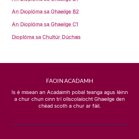
Dianchúrsaí
Seirbhísí don Ollscoil
An Dioplóma sa Ghaeilge B2
Cúrsaí Eile
Foireann
An Dioplóma sa Ghaeilge C1
Dioplóma sa Chultúr Dúchais
Eolas Fúinn
Teagmháil
An tIonad Barr Feabhais
FAOIN ACADAMH
An Scéal is deireanaí
Is é misean an Acadaimh pobal teanga agus léinn
a chur chun cinn trí ollscolaíocht Ghaeilge den
chéad scoth a chur ar fáil.
Scéim Cónaitheachta Gaeilge