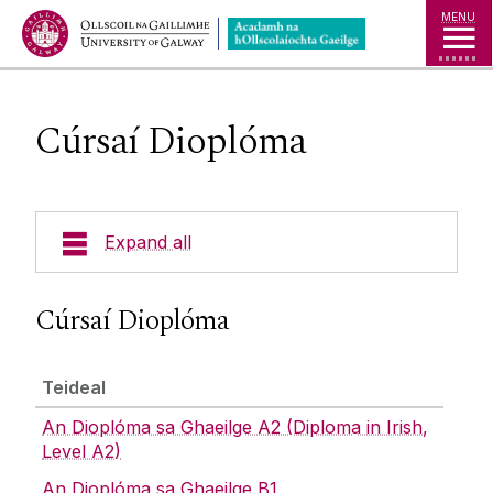
Jump to Content
MENU
Cúrsaí Dioplóma
Expand all
Cúrsaí
Cúrsaí Dioplóma
Cúrsaí Iarchéime
Teideal
Ionaid
Cúrsaí Céime
An Dioplóma sa Ghaeilge A2 (Diploma in Irish,
Cúrsaí Dioplóma
Level A2)
Tionscadail
Ábhair Oidí
An Dioplóma sa Ghaeilge B1