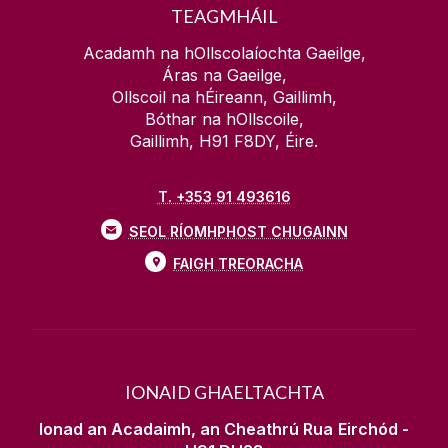
TEAGMHÁIL
Acadamh na hOllscolaíochta Gaeilge,
Áras na Gaeilge,
Ollscoil na hÉireann, Gaillimh,
Bóthar na hOllscoile,
Gaillimh, H91 F8DY, Éire.
T. +353 91 493616
SEOL RÍOMHPHOST CHUGAINN
FAIGH TREORACHA
IONAID GHAELTACHTA
Ionad an Acadaimh, an Cheathrú Rua
Eirchód -