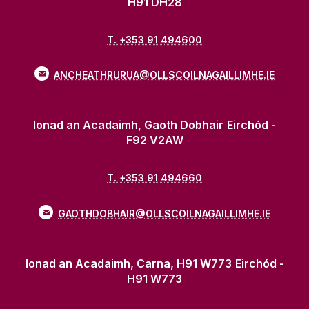
H91 DH28
T. +353 91 494600
ANCHEATHRURUA@OLLSCOILNAGAILLIMHE.IE
Ionad an Acadaimh, Gaoth Dobhair
Eirchód -
F92 V2AW
T. +353 91 494660
GAOTHDOBHAIR@OLLSCOILNAGAILLIMHE.IE
Ionad an Acadaimh, Carna, H91 W773
Eirchód -
H91 W773