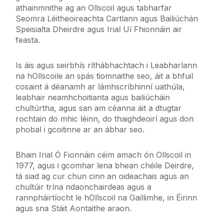
athainmnithe ag an Ollscoil agus tabharfar
Seomra Léitheoireachta Cartlann agus Bailiúchán
Speisialta Dheirdre agus Irial Uí Fhionnáin air
feasta.
Is áis agus seirbhís ríthábhachtach i Leabharlann
na hOllscoile an spás tiomnaithe seo, áit a bhfuil
cosaint á déanamh ar lámhscríbhinní uathúla,
leabhair neamhchoitianta agus bailiúcháin
chultúrtha, agus san am céanna áit a dtugtar
rochtain do mhic léinn, do thaighdeoirí agus don
phobal i gcoitinne ar an ábhar seo.
Bhain Irial Ó Fionnáin céim amach ón Ollscoil in
1977, agus i gcomhar lena bhean chéile Deirdre,
tá siad ag cur chun cinn an oideachais agus an
chultúir trína ndaonchairdeas agus a
rannpháirtíocht le hOllscoil na Gaillimhe, in Éirinn
agus sna Stáit Aontaithe araon.