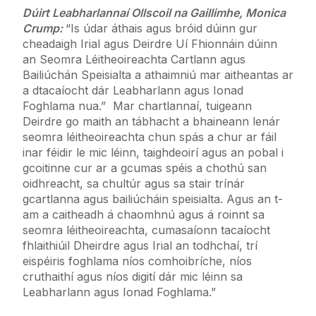
Dúirt Leabharlannaí Ollscoil na Gaillimhe, Monica
Crump:
“Is údar áthais agus bróid dúinn gur
cheadaigh Irial agus Deirdre Uí Fhionnáin dúinn
an Seomra Léitheoireachta Cartlann agus
Bailiúchán Speisialta a athaimniú mar aitheantas ar
a dtacaíocht dár Leabharlann agus Ionad
Foghlama nua.” Mar chartlannaí, tuigeann
Deirdre go maith an tábhacht a bhaineann lenár
seomra léitheoireachta chun spás a chur ar fáil
inar féidir le mic léinn, taighdeoirí agus an pobal i
gcoitinne cur ar a gcumas spéis a chothú san
oidhreacht, sa chultúr agus sa stair trínár
gcartlanna agus bailiúcháin speisialta. Agus an t-
am a caitheadh á chaomhnú agus á roinnt sa
seomra léitheoireachta, cumasaíonn tacaíocht
fhlaithiúil Dheirdre agus Irial an todhchaí, trí
eispéiris foghlama níos comhoibríche, níos
cruthaithí agus níos digití dár mic léinn sa
Leabharlann agus Ionad Foghlama.”