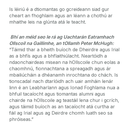
Is léiriú é a dtiomantas go gcreideann siad gur
cheart an fhoghlaim agus an léann a chothú ar
mhaithe leis na glúnta atá le teacht.
Bhí an méid seo le rá ag Uachtarán Eatramhach
Ollscoil na Gaillimhe, an tOllamh Peter McHugh:
“Táimid thar a bheith buíoch de Dheirdre agus Irial
as a bhfís agus a bhflaithiúlacht. Neartóidh a
ndaonchairdeas misean na hOllscoile chun eolas a
chaomhnú, fionnachtana a spreagadh agus ár
mbailiúcháin a dhéanamh inrochtana do chách. Is
tionscadal nach dtarlóidh ach uair amháin lenár
linn é an Leabharlann agus Ionad Foghlama nua a
bhfuil tacaíocht agus tiomantas alumni agus
chairde na hOllscoile ag teastáil lena chur i gcrích,
agus táimid buíoch as an tacaíocht atá curtha ar
fáil ag Irial agus ag Deirdre chomh luath seo sa
phróiseas.”