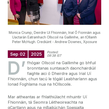
Monica Crump, Deirdre Uí Fhionnáin, Irial Ó Fionnáin agus
Uactarán Eatramhach Ollscoil na Gaillimhe, an tOllamh
Peter McHugh. Crediúint - Andrew Downes, Xposure
Posted:
Sep
02
2025
09:38 IST
D’
fhógair Ollscoil na Gaillimhe go bhfuil
bronntanas suntasach daonchairdiúil
faighte aici ó Dheirdre agus Irial Uí
Fhionnáin, chun tacú le tógáil Leabharlann agus
Ionad Foghlama nua na hOllscoile.
Mar aitheantas ar fhlaithiúlacht mhuintir Uí
Fhionnáin, tá Seomra Léitheoireachta na
gCartlann agus na mBailiúchán Speisialta