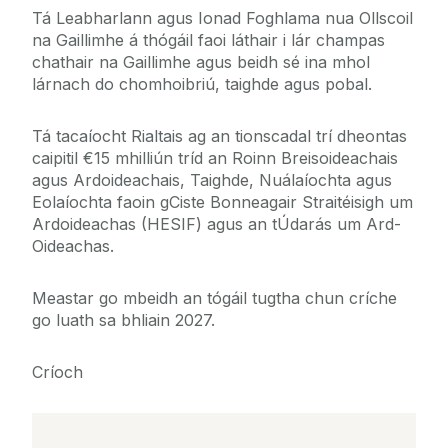
Tá Leabharlann agus Ionad Foghlama nua Ollscoil
na Gaillimhe á thógáil faoi láthair i lár champas
chathair na Gaillimhe agus beidh sé ina mhol
lárnach do chomhoibriú, taighde agus pobal.
Tá tacaíocht Rialtais ag an tionscadal trí dheontas
caipitil €15 mhilliún tríd an Roinn Breisoideachais
agus Ardoideachais, Taighde, Nuálaíochta agus
Eolaíochta faoin gCiste Bonneagair Straitéisigh um
Ardoideachas (HESIF) agus an tÚdarás um Ard-
Oideachas.
Meastar go mbeidh an tógáil tugtha chun críche
go luath sa bhliain 2027.
Críoch