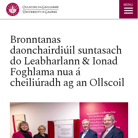
Jump to Content
MENU
Bronntanas
daonchairdiúil suntasach
do Leabharlann & Ionad
Foghlama nua á
cheiliúradh ag an Ollscoil