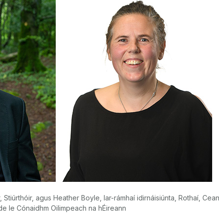
, Stiúrthóir, agus Heather Boyle, Iar-rámhaí idirnáisiúnta, Rothaí, Cea
e le Cónaidhm Oilimpeach na hÉireann