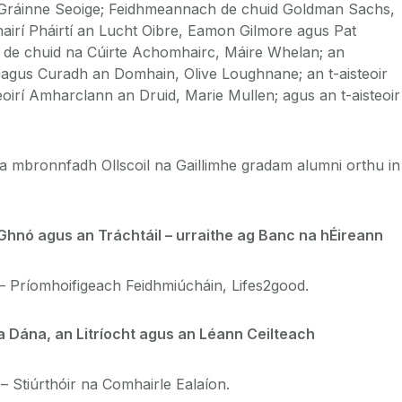
, Gráinne Seoige; Feidhmeannach de chuid Goldman Sachs,
airí Pháirtí an Lucht Oibre, Eamon Gilmore agus Pat
h de chuid na Cúirte Achomhairc, Máire Whelan; an
 agus Curadh an Domhain, Olive Loughnane; an t-aisteoir
oirí Amharclann an Druid, Marie Mullen; agus an t-aisteoir
a mbronnfadh Ollscoil na Gaillimhe gradam alumni orthu in
hnó agus an Tráchtáil – urraithe ag Banc na hÉireann
mhoifigeach Feidhmiúcháin, Lifes2good.
 Dána, an Litríocht agus an Léann Ceilteach
 Stiúrthóir na Comhairle Ealaíon.