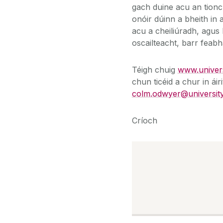
gach duine acu an tionc
onóir dúinn a bheith in 
acu a cheiliúradh, agus
oscailteacht, barr feab
Téigh chuig
www.univers
chun ticéid a chur in á
colm.odwyer@university
Críoch