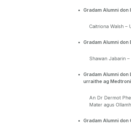
Gradam Alumni don I
Caitriona Walsh – U
Gradam Alumni don Dl
Shawan Jabarin – S
Gradam Alumni don Le
urraithe ag Medtron
An Dr Dermot Phel
Mater agus Ollam
Gradam Alumni don 