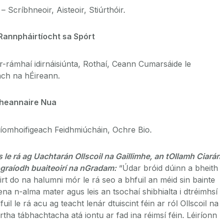
– Scríbhneoir, Aisteoir, Stiúrthóir.
annpháirtíocht sa Spórt
r-rámhaí idirnáisiúnta, Rothaí, Ceann Cumarsáide le
ch na hÉireann.
heannaire Nua
íomhoifigeach Feidhmiúcháin, Ochre Bio.
 le rá ag Uachtarán Ollscoil na Gaillimhe, an tOllamh Ciará
ógraíodh buaiteoirí na nGradam:
“Údar bróid dúinn a bheith 
rt do na halumni mór le rá seo a bhfuil an méid sin bainte
na n-alma mater agus leis an tsochaí shibhialta i dtréimhsí
l le rá acu ag teacht lenár dtuiscint féin ar ról Ollscoil na
órtha tábhachtacha atá iontu ar fad ina réimsí féin. Léiríonn