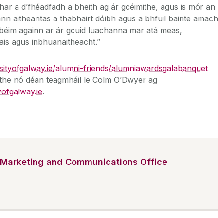
har a d’fhéadfadh a bheith ag ár gcéimithe, agus is mór an
ann aitheantas a thabhairt dóibh agus a bhfuil bainte amach
 béim againn ar ár gcuid luachanna mar atá meas,
hais agus inbhuanaitheacht.
”
ityofgalway.ie/alumni-friends/alumniawardsgalabanquet
irithe nó déan teagmháil le Colm O’Dwyer ag
ofgalway.ie
.
Marketing and Communications Office