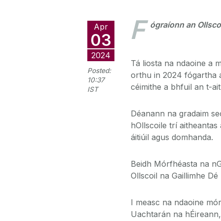
F
ógraíonn an Ollsco
Apr
03
2024
Tá liosta na ndaoine a 
Posted:
orthu in 2024 fógartha 
10:37
céimithe a bhfuil an t-ai
IST
Déanann na gradaim seo
hOllscoile trí aitheantas
áitiúil agus domhanda.
Beidh Mórfhéasta na nGr
Ollscoil na Gaillimhe D
I measc na ndaoine mór
Uachtarán na hÉireann, M