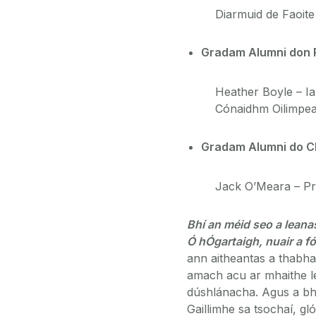
Diarmuid de Faoite 
Gradam Alumni don R
Heather Boyle – Ia
Cónaidhm Oilimpea
Gradam Alumni do C
Jack O’Meara – Pr
Bhí an méid seo a leanas
Ó hÓgartaigh, nuair a f
ann aitheantas a thabhai
amach acu ar mhaithe le
dúshlánacha. Agus a bhfui
Gaillimhe sa tsochaí, gl