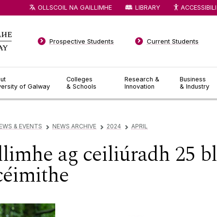
OLLSCOIL NA GAILLIMHE
LIBRARY
ACCESSIBIL
Prospective Students
Current Students
ut
Colleges
Research &
Business
versity of Galway
& Schools
Innovation
& Industry
EWS & EVENTS
NEWS ARCHIVE
2024
APRIL
▻
▻
▻
llimhe ag ceiliúradh 25 bl
céimithe