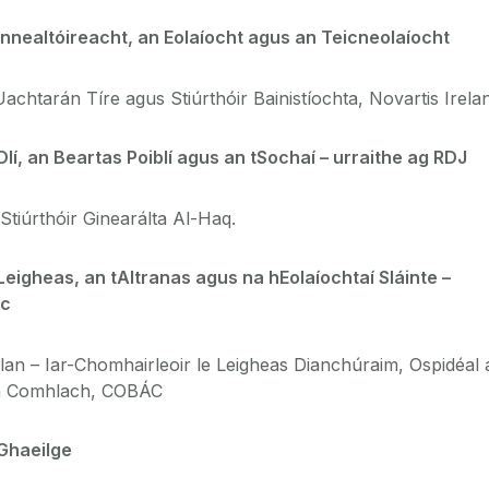
nnealtóireacht, an Eolaíocht agus an Teicneolaíocht
achtarán Tíre agus Stiúrthóir Bainistíochta, Novartis Irela
í, an Beartas Poiblí agus an tSochaí – urraithe ag RDJ
tiúrthóir Ginearálta Al-Haq.
igheas, an tAltranas agus na hEolaíochtaí Sláinte –
ic
an – Iar-Chomhairleoir le Leigheas Dianchúraim, Ospidéal 
h Comhlach, COBÁC
Ghaeilge