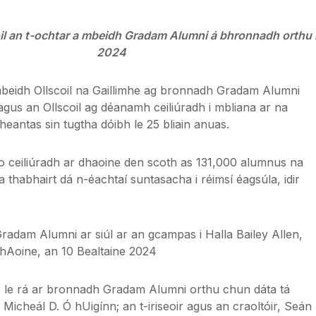
il an t-ochtar a mbeidh Gradam Alumni á bhronnadh orthu 
2024
mbeidh Ollscoil na Gaillimhe ag bronnadh Gradam Alumni
agus an Ollscoil ag déanamh ceiliúradh i mbliana ar na
theantas sin tugtha dóibh le 25 bliain anuas.
 ceiliúradh ar dhaoine den scoth as 131,000 alumnus na
 a thabhairt dá n-éachtaí suntasacha i réimsí éagsúla, idir
adam Alumni ar siúl ar an gcampas i Halla Bailey Allen,
é hAoine, an 10 Bealtaine 2024
 le rá ar bronnadh Gradam Alumni orthu chun dáta tá
icheál D. Ó hUigínn; an t-iriseoir agus an craoltóir, Seán