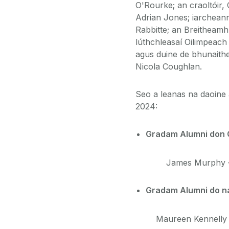
O'Rourke; an craoltóir
Adrian Jones; iarcheann
Rabbitte; an Breitheam
lúthchleasaí Oilimpeach
agus duine de bhunaithe
Nicola Coughlan.
Seo a leanas na daoine 
2024:
Gradam Alumni don G
James Murphy – Prío
Gradam Alumni do na
Maureen Kennelly –