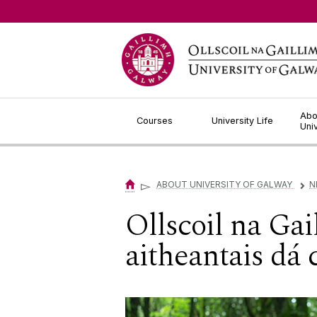
Jump to Content
Abo
Courses
University Life
Uni
▻
ABOUT UNIVERSITY OF GALWAY
N
▻
Ollscoil na Gai
aitheantais dá 