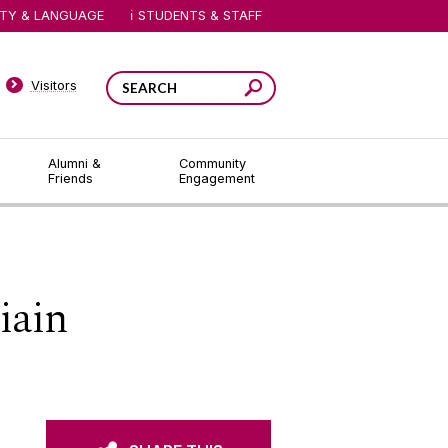
ITY & LANGUAGE
STUDENTS & STAFF
Visitors
Alumni &
Community
Friends
Engagement
iain