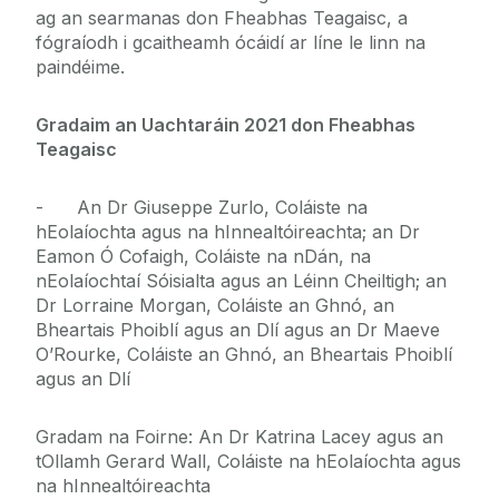
ag an searmanas don Fheabhas Teagaisc, a
fógraíodh i gcaitheamh ócáidí ar líne le linn na
paindéime.
Gradaim an Uachtaráin 2021 don Fheabhas
Teagaisc
- An Dr Giuseppe Zurlo, Coláiste na
hEolaíochta agus na hInnealtóireachta; an Dr
Eamon Ó Cofaigh, Coláiste na nDán, na
nEolaíochtaí Sóisialta agus an Léinn Cheiltigh; an
Dr Lorraine Morgan, Coláiste an Ghnó, an
Bheartais Phoiblí agus an Dlí agus an Dr Maeve
O’Rourke, Coláiste an Ghnó, an Bheartais Phoiblí
agus an Dlí
Gradam na Foirne: An Dr Katrina Lacey agus an
tOllamh Gerard Wall, Coláiste na hEolaíochta agus
na hInnealtóireachta