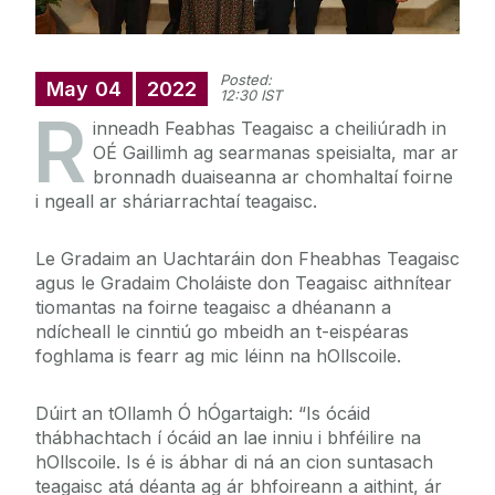
Posted:
May
04
2022
12:30 IST
R
inneadh Feabhas Teagaisc a cheiliúradh in
OÉ Gaillimh ag searmanas speisialta, mar ar
bronnadh duaiseanna ar chomhaltaí foirne
i ngeall ar sháriarrachtaí teagaisc.
Le Gradaim an Uachtaráin don Fheabhas Teagaisc
agus le Gradaim Choláiste don Teagaisc aithnítear
tiomantas na foirne teagaisc a dhéanann a
ndícheall le cinntiú go mbeidh an t-eispéaras
foghlama is fearr ag mic léinn na hOllscoile.
Dúirt an tOllamh Ó hÓgartaigh: “Is ócáid
thábhachtach í ócáid an lae inniu i bhféilire na
hOllscoile. Is é is ábhar di ná an cion suntasach
teagaisc atá déanta ag ár bhfoireann a aithint, ár