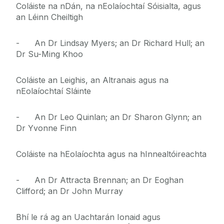
Coláiste na nDán, na nEolaíochtaí Sóisialta, agus
an Léinn Cheiltigh
- An Dr Lindsay Myers; an Dr Richard Hull; an
Dr Su-Ming Khoo
Coláiste an Leighis, an Altranais agus na
nEolaíochtaí Sláinte
- An Dr Leo Quinlan; an Dr Sharon Glynn; an
Dr Yvonne Finn
Coláiste na hEolaíochta agus na hInnealtóireachta
- An Dr Attracta Brennan; an Dr Eoghan
Clifford; an Dr John Murray
Bhí le rá ag an Uachtarán Ionaid agus