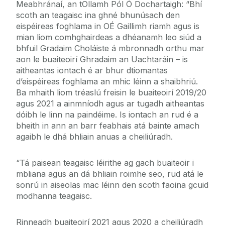
Meabhránaí, an tOllamh Pól Ó Dochartaigh: “Bhí
scoth an teagaisc ina ghné bhunúsach den
eispéireas foghlama in OÉ Gaillimh riamh agus is
mian liom comhghairdeas a dhéanamh leo siúd a
bhfuil Gradaim Choláiste á mbronnadh orthu mar
aon le buaiteoirí Ghradaim an Uachtaráin – is
aitheantas iontach é ar bhur dtiomantas
d’eispéireas foghlama an mhic léinn a shaibhriú.
Ba mhaith liom tréaslú freisin le buaiteoirí 2019/20
agus 2021 a ainmníodh agus ar tugadh aitheantas
dóibh le linn na paindéime. Is iontach an rud é a
bheith in ann an barr feabhais atá bainte amach
agaibh le dhá bhliain anuas a cheiliúradh.
“Tá paisean teagaisc léirithe ag gach buaiteoir i
mbliana agus an dá bhliain roimhe seo, rud atá le
sonrú in aiseolas mac léinn den scoth faoina gcuid
modhanna teagaisc.
Rinneadh buaiteoirí 2021 agus 2020 a cheiliúradh