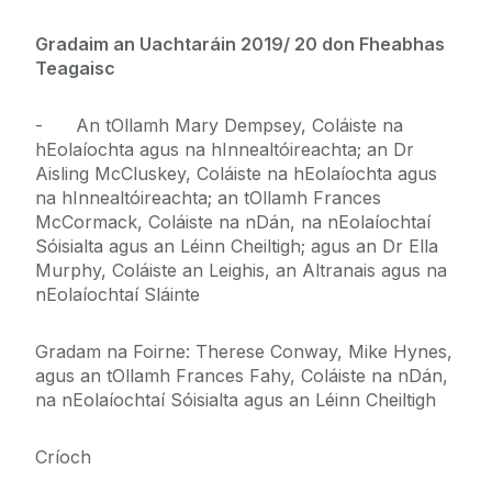
Gradaim an Uachtaráin 2019/ 20 don Fheabhas
Teagaisc
- An tOllamh Mary Dempsey, Coláiste na
hEolaíochta agus na hInnealtóireachta; an Dr
Aisling McCluskey, Coláiste na hEolaíochta agus
na hInnealtóireachta; an tOllamh Frances
McCormack, Coláiste na nDán, na nEolaíochtaí
Sóisialta agus an Léinn Cheiltigh; agus an Dr Ella
Murphy, Coláiste an Leighis, an Altranais agus na
nEolaíochtaí Sláinte
Gradam na Foirne: Therese Conway, Mike Hynes,
agus an tOllamh Frances Fahy, Coláiste na nDán,
na nEolaíochtaí Sóisialta agus an Léinn Cheiltigh
Críoch