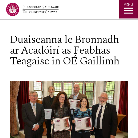
Jump to Content
MENU
Duaiseanna le Bronnadh
ar Acadóirí as Feabhas
Teagaisc in OÉ Gaillimh