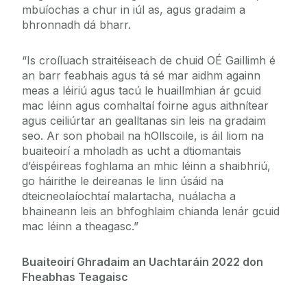
mbuíochas a chur in iúl as, agus gradaim a
bhronnadh dá bharr.
“Is croíluach straitéiseach de chuid OÉ Gaillimh é
an barr feabhais agus tá sé mar aidhm againn
meas a léiriú agus tacú le huaillmhian ár gcuid
mac léinn agus comhaltaí foirne agus aithnítear
agus ceiliúrtar an gealltanas sin leis na gradaim
seo. Ar son phobail na hOllscoile, is áil liom na
buaiteoirí a mholadh as ucht a dtiomantais
d’éispéireas foghlama an mhic léinn a shaibhriú,
go háirithe le deireanas le linn úsáid na
dteicneolaíochtaí malartacha, nuálacha a
bhaineann leis an bhfoghlaim chianda lenár gcuid
mac léinn a theagasc.”
Buaiteoirí Ghradaim an Uachtaráin 2022 don
Fheabhas Teagaisc