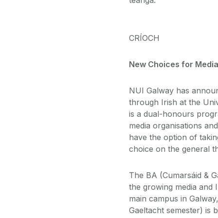
CRÍOCH
New Choices for Media 
NUI Galway has announc
through Irish at the Un
is a dual-honours progr
media organisations and 
have the option of tak
choice on the general t
The BA (Cumarsáid & Gae
the growing media and Ir
main campus in Galway, 
Gaeltacht semester) is