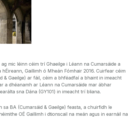
 ag mic léinn céim trí Ghaeilge i Léann na Cumarsáide a
 na hÉireann, Gaillimh ó Mheán Fómhair 2016. Cuirfear céim
& Gaeilge) ar fáil, céim a bhféadfaí a bhaint in imeacht
idéar a dhéanamh ar Léann na Cumarsáide mar ábhar
arálta sna Dána (GY101) in imeacht trí bliana.
 sa BA (Cumarsáid & Gaeilge) feasta, a chuirfidh le
éimithe OÉ Gaillimh i dtionscail na meán agus in earnáil na