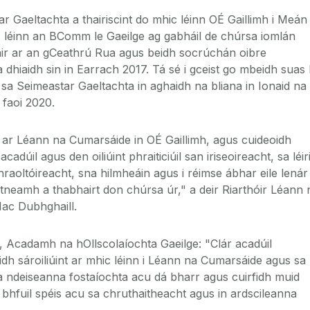
ar Gaeltachta a thairiscint do mhic léinn OÉ Gaillimh i Meán
 léinn an BComm le Gaeilge ag gabháil de chúrsa iomlán
air ar an gCeathrú Rua agus beidh socrúchán oibre
dhiaidh sin in Earrach 2017. Tá sé i gceist go mbeidh suas 
 sa Seimeastar Gaeltachta in aghaidh na bliana in Ionaid na
 faoi 2020.
eo ar Léann na Cumarsáide in OÉ Gaillimh, agus cuideoidh
dúil agus den oiliúint phraiticiúil san iriseoireacht, sa léir
 chraoltóireacht, sna hilmheáin agus i réimse ábhar eile lenár
itneamh a thabhairt don chúrsa úr," a deir Riarthóir Léann 
ac Dubhghaill.
, Acadamh na hOllscolaíochta Gaeilge: "Clár acadúil
idh sároiliúint ar mhic léinn i Léann na Cumarsáide agus sa
a ndeiseanna fostaíochta acu dá bharr agus cuirfidh muid
a bhfuil spéis acu sa chruthaitheacht agus in ardscileanna