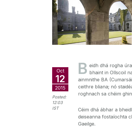
B
eidh dhá rogha úra
Oct
bhaint in Ollscoil
12
ainmnithe BA (Cumarsáid 
ceithre bliana; nó sta
2015
roghnach sa chéim ghine
Posted:
12:03
IST
Céim dhá ábhar a bheidh
deiseanna fostaíochta ch
Gaeilge.