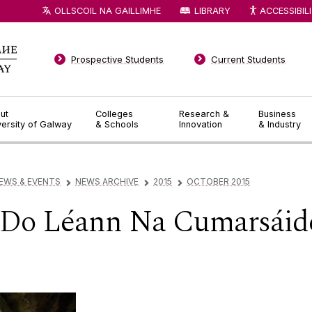
OLLSCOIL NA GAILLIMHE
LIBRARY
ACCESSIBIL
Prospective Students
Current Students
ut
Colleges
Research &
Business
versity of Galway
& Schools
Innovation
& Industry
EWS & EVENTS
NEWS ARCHIVE
2015
OCTOBER 2015
▻
▻
▻
Do Léann Na Cumarsáid