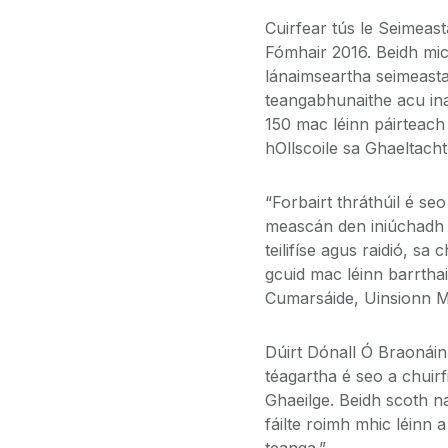
Cuirfear tús le Seimeast
Fómhair 2016. Beidh mic
lánaimseartha seimeast
teangabhunaithe acu ina 
150 mac léinn páirteach
hOllscoile sa Ghaeltacht
“Forbairt thráthúil é s
meascán den iniúchadh aca
teilifíse agus raidió, sa
gcuid mac léinn barrtha
Cumarsáide, Uinsionn M
Dúirt Dónall Ó Braonáin
téagartha é seo a chuirf
Ghaeilge. Beidh scoth n
fáilte roimh mhic léinn 
teanga.”