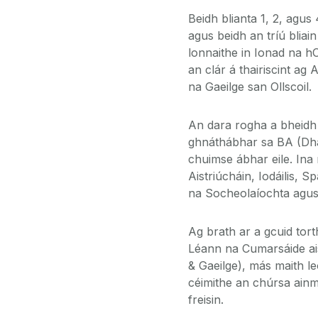
Beidh blianta 1, 2, agus
agus beidh an tríú bliai
lonnaithe in Ionad na h
an clár á thairiscint a
na Gaeilge san Ollscoil.
An dara rogha a bheidh
ghnáthábhar sa BA (Dhá
chuimse ábhar eile. Ina 
Aistriúcháin, Iodáilis, 
na Socheolaíochta agus 
Ag brath ar a gcuid tort
Léann na Cumarsáide ais
& Gaeilge), más maith le
céimithe an chúrsa ainm
freisin.