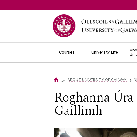
Jump to Content
Abo
Courses
University Life
Uni
▻
ABOUT UNIVERSITY OF GALWAY
N
▻
Roghanna Úra 
Gaillimh