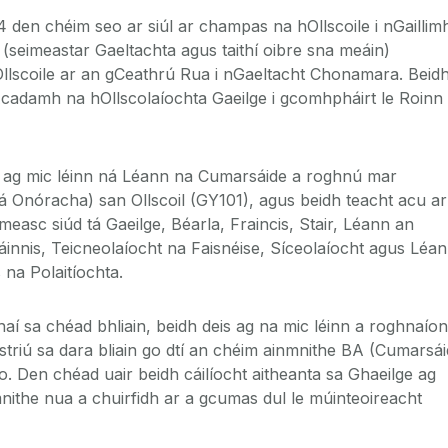
 4 den chéim seo ar siúl ar champas na hOllscoile i nGaillim
n (seimeastar Gaeltachta agus taithí oibre sna meáin)
Ollscoile ar an gCeathrú Rua i nGaeltacht Chonamara. Beid
g Acadamh na hOllscolaíochta Gaeilge i gcomhpháirt le Roinn
 ag mic léinn ná Léann na Cumarsáide a roghnú mar
 Onóracha) san Ollscoil (GY101), agus beidh teacht acu ar
measc siúd tá Gaeilge, Béarla, Fraincis, Stair, Léann an
Spáinnis, Teicneolaíocht na Faisnéise, Síceolaíocht agus Léa
na Polaitíochta.
haí sa chéad bhliain, beidh deis ag na mic léinn a roghnaío
triú sa dara bliain go dtí an chéim ainmnithe BA (Cumarsái
o. Den chéad uair beidh cáilíocht aitheanta sa Ghaeilge ag
nithe nua a chuirfidh ar a gcumas dul le múinteoireacht