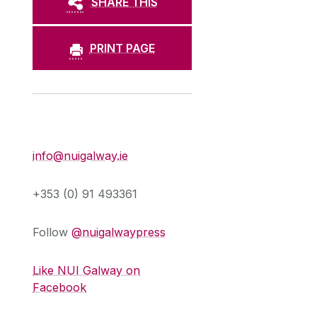
SHARE THIS
PRINT PAGE
Press Office
info@nuigalway.ie
+353 (0) 91 493361
Follow
@nuigalwaypress
Like NUI Galway on
Facebook