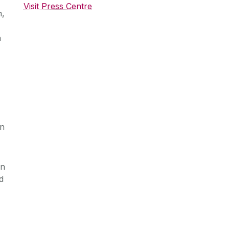
Visit Press Centre
h,
h
nn
nn
d