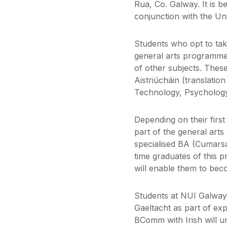
Rua, Co. Galway. It is 
conjunction with the Uni
Students who opt to ta
general arts programme 
of other subjects. These
Aistriúcháin (translation
Technology, Psychology 
Depending on their firs
part of the general arts
specialised BA (Cumarsáid
time graduates of this p
will enable them to bec
Students at NUI Galway 
Gaeltacht as part of e
BComm with Irish will u