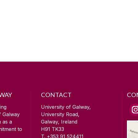
LWAY
CONTACT
CO
ing
University of Galway,
of Galway
University Road,
n as a
Galway, Ireland
mitment to
H91 TK33
T. +353 91 524411