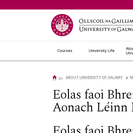
Jump to Content
Abo
Courses
University Life
Uni
▻
ABOUT UNIVERSITY OF GALWAY
N
▻
Eolas faoi Bhre
Aonach Léinn 
Eolas faoi Bhre