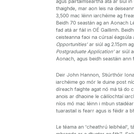
agus páirtaimseartha atá ar siúl in
thaighde, mar aon leis na deisea
3,500 mac léinn iarchéime ag freast
Beidh 70 seastán ag an Aonach Léi
fad atá ar fáil in OÉ Gaillimh. Beid
ceisteanna faoi na cúrsaí éagsúla 
Opportunities'
ar siúl ag 2.15pm ag
Postgraduate Application'
ar siúl 
Aonach, agus beidh seastáin ann frei
Deir John Hannon, Stiúrthóir Iona
iarchéime go mór le duine post ní
díreach faighte agat nó má tá do ch
anois ar dhaoine le cáilíochtaí ia
níos mó mac léinn i mbun staidéar
tuarastail is fearr agus is féidir a
Le téama an 'cheathrú leibhéal', t
mbranda ar a dtugtar go4th™. Solá