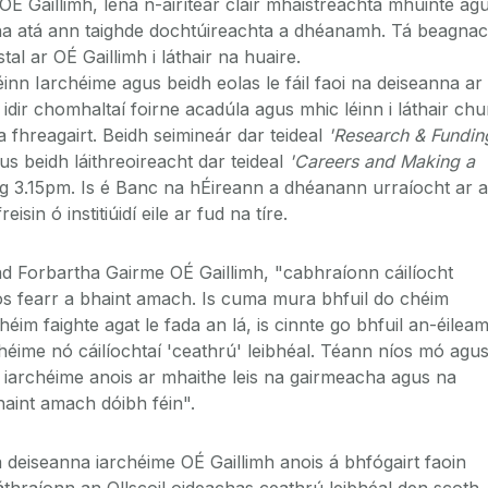
 OÉ Gaillimh, lena n-áirítear cláir mháistreachta mhúinte ag
nna atá ann taighde dochtúireachta a dhéanamh. Tá beagna
al ar OÉ Gaillimh i láthair na huaire.
nn Iarchéime agus beidh eolas le fáil faoi na deiseanna ar
h idir chomhaltaí foirne acadúla agus mhic léinn i láthair ch
a fhreagairt. Beidh seimineár dar teideal
'Research & Fundin
us beidh láithreoireacht dar teideal
'Careers and Making a
ag 3.15pm. Is é Banc na hÉireann a dhéanann urraíocht ar 
sin ó institiúidí eile ar fud na tíre.
d Forbartha Gairme OÉ Gaillimh, "cabhraíonn cáilíocht
os fearr a bhaint amach. Is cuma mura bhfuil do chéim
éim faighte agat le fada an lá, is cinnte go bhfuil an-éilea
rchéime nó cáilíochtaí 'ceathrú' leibhéal. Téann níos mó agu
 iarchéime anois ar mhaithe leis na gairmeacha agus na
 bhaint amach dóibh féin".
á deiseanna iarchéime OÉ Gaillimh anois á bhfógairt faoin
thraíonn an Ollscoil oideachas ceathrú leibhéal den scoth,