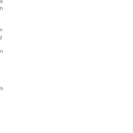
us
ch
un
g
an
mh
s