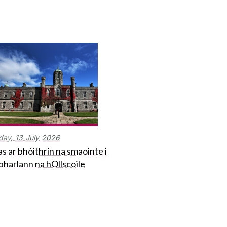
day,
13
July
2026
s ar bhóithrín na smaointe i
bharlann na hOllscoile