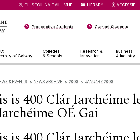
OLLSCOIL NA GAILLIMHE
LIBRARY
ACCESSIBIL
Prospective Students
Current Students
ut
Colleges
Research &
Business
versity of Galway
& Schools
Innovation
& Industry
EWS & EVENTS
NEWS ARCHIVE
2008
JANUARY 2008
▻
▻
▻
is is 400 Clár Iarchéime le
Iarchéime OÉ Gai
is is 400 Clár Iarchéime l