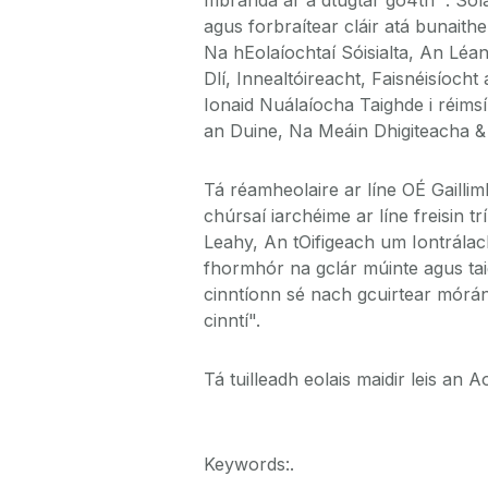
agus forbraítear cláir atá bunaithe
Na hEolaíochtaí Sóisialta, An Léann
Dlí, Innealtóireacht, Faisnéisíoch
Ionaid Nuálaíocha Taighde i réimsí 
an Duine, Na Meáin Dhigiteacha &
Tá réamheolaire ar líne OÉ Gaillimh
chúrsaí iarchéime ar líne freisin t
Leahy, An tOifigeach um Iontrálac
fhormhór na gclár múinte agus tai
cinntíonn sé nach gcuirtear mórán 
cinntí".
Tá tuilleadh eolais maidir leis an
Keywords:.