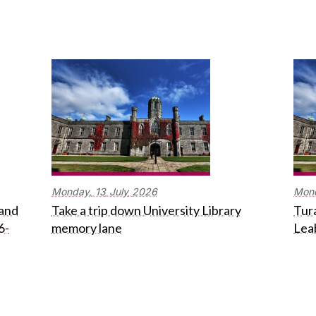
Monday,
13
July
2026
Mon
 and
Take a trip down University Library
Tura
6-
memory lane
Lea