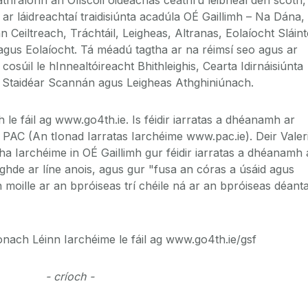
 ar láidreachtaí traidisiúnta acadúla OÉ Gaillimh – Na Dána,
 Ceiltreach, Tráchtáil, Leigheas, Altranas, Eolaíocht Sláint
t agus Eolaíocht. Tá méadú tagtha ar na réimsí seo agus ar
cosúil le hInnealtóireacht Bhithleighis, Cearta Idirnáisiúnta
 Staidéar Scannán agus Leigheas Athghiniúnach.
 le fáil ag www.go4th.ie. Is féidir iarratas a dhéanamh ar
rí PAC (An tIonad Iarratas Iarchéime www.pac.ie). Deir Valer
ha Iarchéime in OÉ Gaillimh gur féidir iarratas a dhéanamh 
ghde ar líne anois, agus gur "fusa an córas a úsáid agus
moille ar an bpróiseas trí chéile ná ar an bpróiseas déant
 Aonach Léinn Iarchéime le fáil ag www.go4th.ie/gsf
- críoch -