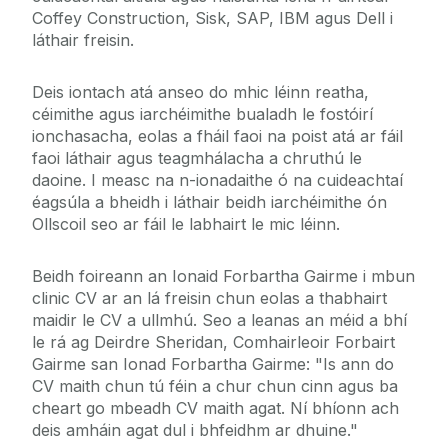
Coffey Construction, Sisk, SAP, IBM agus Dell i
láthair freisin.
Deis iontach atá anseo do mhic léinn reatha,
céimithe agus iarchéimithe bualadh le fostóirí
ionchasacha, eolas a fháil faoi na poist atá ar fáil
faoi láthair agus teagmhálacha a chruthú le
daoine. I measc na n-ionadaithe ó na cuideachtaí
éagsúla a bheidh i láthair beidh iarchéimithe ón
Ollscoil seo ar fáil le labhairt le mic léinn.
Beidh foireann an Ionaid Forbartha Gairme i mbun
clinic CV ar an lá freisin chun eolas a thabhairt
maidir le CV a ullmhú. Seo a leanas an méid a bhí
le rá ag Deirdre Sheridan, Comhairleoir Forbairt
Gairme san Ionad Forbartha Gairme: "Is ann do
CV maith chun tú féin a chur chun cinn agus ba
cheart go mbeadh CV maith agat. Ní bhíonn ach
deis amháin agat dul i bhfeidhm ar dhuine."