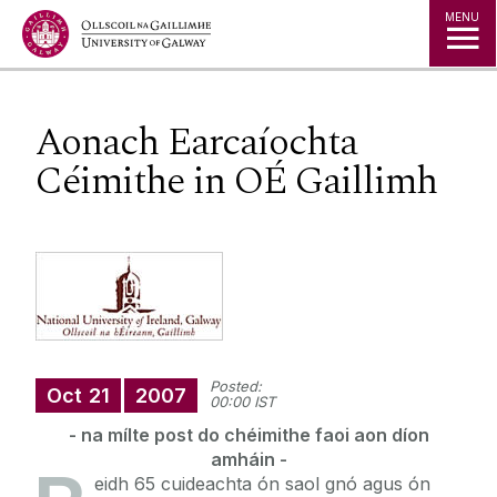
Jump to Content
MENU
Aonach Earcaíochta
Céimithe in OÉ Gaillimh
Posted:
Oct
21
2007
00:00 IST
- na mílte post do chéimithe faoi aon díon
amháin -
eidh 65 cuideachta ón saol gnó agus ón