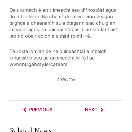
Deis iontach é an t-imeacht seo d'fhostóirí agus
do mhic léinn. Ba cheart do mhic léinn beagán
taighde a dhéanamh sula dtagann siad chuig an
imeacht agus na cuideachtaí ar mian leo labhairt
leo nó obair dóibh a aithint roimh ré.
Tá liosta iomlán de na cuideachtaí a mbeidh
ionadaithe acu ag an imeacht le fáil ag
www.nuigalway.ie/careers
CRÍOCH
PREVIOUS
NEXT
Related News