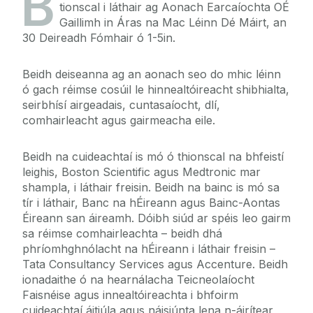
B
tionscal i láthair ag Aonach Earcaíochta OÉ
Gaillimh in Áras na Mac Léinn Dé Máirt, an
30 Deireadh Fómhair ó 1-5in.
Beidh deiseanna ag an aonach seo do mhic léinn
ó gach réimse cosúil le hinnealtóireacht shibhialta,
seirbhísí airgeadais, cuntasaíocht, dlí,
comhairleacht agus gairmeacha eile.
Beidh na cuideachtaí is mó ó thionscal na bhfeistí
leighis, Boston Scientific agus Medtronic mar
shampla, i láthair freisin. Beidh na bainc is mó sa
tír i láthair, Banc na hÉireann agus Bainc-Aontas
Éireann san áireamh. Dóibh siúd ar spéis leo gairm
sa réimse comhairleachta – beidh dhá
phríomhghnólacht na hÉireann i láthair freisin –
Tata Consultancy Services agus Accenture. Beidh
ionadaithe ó na hearnálacha Teicneolaíocht
Faisnéise agus innealtóireachta i bhfoirm
cuideachtaí áitiúla agus náisiúnta lena n-áirítear