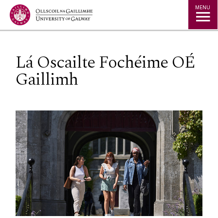
Jump to Content
MENU
Lá Oscailte Fochéime OÉ
Gaillimh