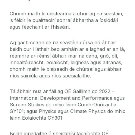
Chomh maith le ceisteanna a chur ag na seastáin,
is féidir le cuairteoirí sonraí ábhartha a íoslódáil
agus féachaint ar fhíseáin.
Ag gach ceann de na seastáin cúrsa nó ábhair
beidh cur i láthair beo amháin ar a laghad ar an lá,
réamhrá ar réimsí ábhair mar na dána, gnó, dlí,
innealtóireacht, eolaíocht, leigheas agus altranas,
chomh maith le blaiseadh de chúrsaí agus ábhair
níos sainiúla agus níos speisialaithe.
Tá ábhair nua ar fáil ag OÉ Gaillimh do 2022 –
International Development and Performance agus
Screen Studies do mhic léinn Comh-Onóracha
GY101; agus Physics agus Climate Physics do mhic
léinn Eolaíochta GY301.
Beidh ionadaithe ó sheirbhísí tacaíochta OÉ