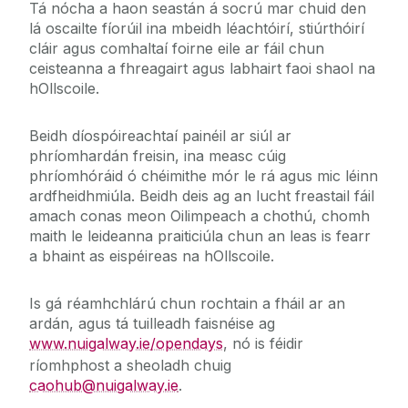
Tá nócha a haon seastán á socrú mar chuid den
lá oscailte fíorúil ina mbeidh léachtóirí, stiúrthóirí
cláir agus comhaltaí foirne eile ar fáil chun
ceisteanna a fhreagairt agus labhairt faoi shaol na
hOllscoile.
Beidh díospóireachtaí painéil ar siúl ar
phríomhardán freisin, ina measc cúig
phríomhóráid ó chéimithe mór le rá agus mic léinn
ardfheidhmiúla. Beidh deis ag an lucht freastail fáil
amach conas meon Oilimpeach a chothú, chomh
maith le leideanna praiticiúla chun an leas is fearr
a bhaint as eispéireas na hOllscoile.
Is gá réamhchlárú chun rochtain a fháil ar an
ardán, agus tá tuilleadh faisnéise ag
www.nuigalway.ie/opendays
, nó is féidir
ríomhphost a sheoladh chuig
caohub@nuigalway.ie
.