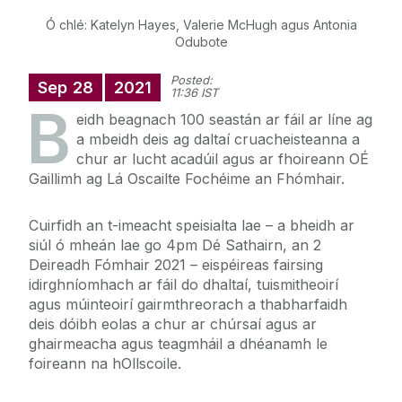
Ó chlé: Katelyn Hayes, Valerie McHugh agus Antonia
Odubote
Posted:
Sep
28
2021
11:36 IST
B
eidh beagnach 100 seastán ar fáil ar líne ag
a mbeidh deis ag daltaí cruacheisteanna a
chur ar lucht acadúil agus ar fhoireann OÉ
Gaillimh ag Lá Oscailte Fochéime an Fhómhair.
Cuirfidh an t-imeacht speisialta lae – a bheidh ar
siúl ó mheán lae go 4pm Dé Sathairn, an 2
Deireadh Fómhair 2021 – eispéireas fairsing
idirghníomhach ar fáil do dhaltaí, tuismitheoirí
agus múinteoirí gairmthreorach a thabharfaidh
deis dóibh eolas a chur ar chúrsaí agus ar
ghairmeacha agus teagmháil a dhéanamh le
foireann na hOllscoile.