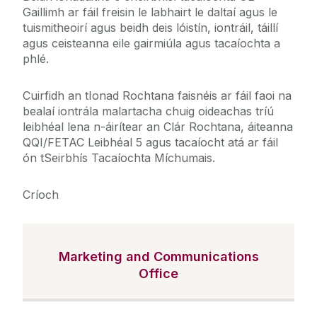
Gaillimh ar fáil freisin le labhairt le daltaí agus le
tuismitheoirí agus beidh deis lóistín, iontráil, táillí
agus ceisteanna eile gairmiúla agus tacaíochta a
phlé.
Cuirfidh an tIonad Rochtana faisnéis ar fáil faoi na
bealaí iontrála malartacha chuig oideachas tríú
leibhéal lena n-áirítear an Clár Rochtana, áiteanna
QQI/FETAC Leibhéal 5 agus tacaíocht atá ar fáil
ón tSeirbhís Tacaíochta Míchumais.
Críoch
Marketing and Communications
Office