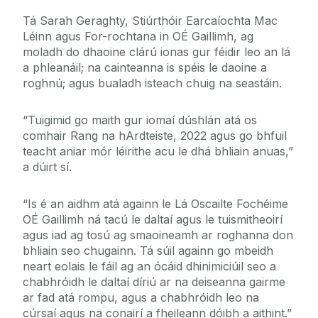
Tá Sarah Geraghty, Stiúrthóir Earcaíochta Mac
Léinn agus For-rochtana in OÉ Gaillimh, ag
moladh do dhaoine clárú ionas gur féidir leo an lá
a phleanáil; na cainteanna is spéis le daoine a
roghnú; agus bualadh isteach chuig na seastáin.
“Tuigimid go maith gur iomaí dúshlán atá os
comhair Rang na hArdteiste, 2022 agus go bhfuil
teacht aniar mór léirithe acu le dhá bhliain anuas,”
a dúirt sí.
“Is é an aidhm atá againn le Lá Oscailte Fochéime
OÉ Gaillimh ná tacú le daltaí agus le tuismitheoirí
agus iad ag tosú ag smaoineamh ar roghanna don
bhliain seo chugainn. Tá súil againn go mbeidh
neart eolais le fáil ag an ócáid dhinimiciúil seo a
chabhróidh le daltaí díriú ar na deiseanna gairme
ar fad atá rompu, agus a chabhróidh leo na
cúrsaí agus na conairí a fheileann dóibh a aithint.”