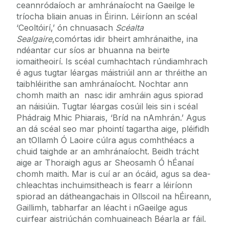
ceannródaíoch ar amhránaíocht na Gaeilge le
tríocha bliain anuas in Éirinn. Léiríonn an scéal
‘Ceoltóirí,’ ón chnuasach
Scéalta
Sealgaire
,comórtas idir bheirt amhránaithe, ina
ndéantar cur síos ar bhuanna na beirte
iomaitheoirí. Is scéal cumhachtach rúndiamhrach
é agus tugtar léargas máistriúil ann ar thréithe an
taibhléirithe san amhránaíocht. Nochtar ann
chomh maith an nasc idir amhráin agus spiorad
an náisiúin. Tugtar léargas cosúil leis sin i scéal
Phádraig Mhic Phiarais, ‘Bríd na nAmhrán.’ Agus
an dá scéal seo mar phointí tagartha aige, pléifidh
an tOllamh Ó Laoire cúlra agus comhthéacs a
chuid taighde ar an amhránaíocht. Beidh trácht
aige ar Thoraigh agus ar Sheosamh Ó hÉanaí
chomh maith. Mar is cuí ar an ócáid, agus sa dea-
chleachtas inchuimsitheach is fearr a léiríonn
spiorad an dátheangachais in Ollscoil na hÉireann,
Gaillimh, tabharfar an léacht i nGaeilge agus
cuirfear aistriúchán comhuaineach Béarla ar fáil.