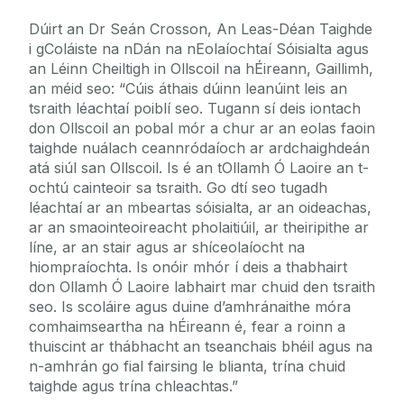
Dúirt an Dr Seán Crosson, An Leas-Déan Taighde
i gColáiste na nDán na nEolaíochtaí Sóisialta agus
an Léinn Cheiltigh in Ollscoil na hÉireann, Gaillimh,
an méid seo: “Cúis áthais dúinn leanúint leis an
tsraith léachtaí poiblí seo. Tugann sí deis iontach
don Ollscoil an pobal mór a chur ar an eolas faoin
taighde nuálach ceannródaíoch ar ardchaighdeán
atá siúl san Ollscoil. Is é an tOllamh Ó Laoire an t-
ochtú cainteoir sa tsraith. Go dtí seo tugadh
léachtaí ar an mbeartas sóisialta, ar an oideachas,
ar an smaointeoireacht pholaitiúil, ar theiripithe ar
líne, ar an stair agus ar shíceolaíocht na
hiompraíochta. Is onóir mhór í deis a thabhairt
don Ollamh Ó Laoire labhairt mar chuid den tsraith
seo. Is scoláire agus duine d’amhránaithe móra
comhaimseartha na hÉireann é, fear a roinn a
thuiscint ar thábhacht an tseanchais bhéil agus na
n-amhrán go fial fairsing le blianta, trína chuid
taighde agus trína chleachtas.”