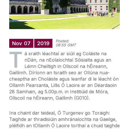
Posted:
Nov
07
2019
08:55 GMT
T
á sraith léachtaí ar siúil ag Coláiste na
nDán, na nEolaíochtaí Sóisialta agus an
Léinn Cheiltigh in Ollscoil na hÉireann,
Gaillimh. Díríonn an tsraith seo ar Ollúna nua-
cheaptha an Choláiste agus leanfar di le léacht ón
Ollamh Pearsanta, Lillis Ó Laoire ar an Déardaoin
28 Samhain, ag 5.00p.m. in Institiúid de Móra,
Ollscoil na hÉireann, Gaillimh (G010).
Ina chaint dar teideal, Ó Turgenev go Toraigh:
Taighde ar thraidisiúin amhránaíochta na Gaeilge,
pléifidh an tOllamh Ó Laoire torthaí a chuid taighde