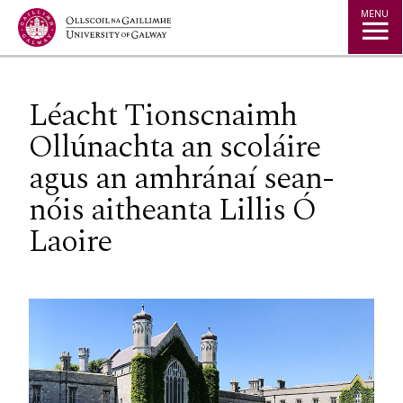
Jump to Content
MENU
Léacht Tionscnaimh
Ollúnachta an scoláire
agus an amhránaí sean-
nóis aitheanta Lillis Ó
Laoire