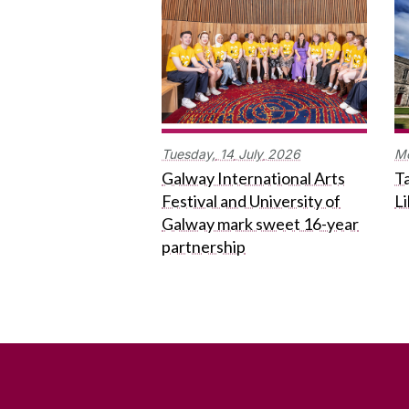
Tuesday,
14
July
2026
M
Galway International Arts
Ta
Festival and University of
L
Galway mark sweet 16-year
partnership