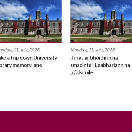
onday,
13
July
2026
Monday,
13
July
2026
ke a trip down University
Turas ar bhóithrín na
ibrary memory lane
smaointe i Leabharlann na
hOllscoile