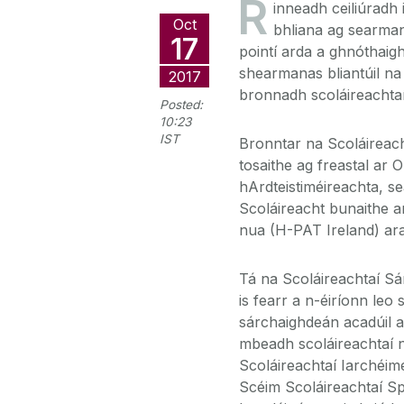
R
inneadh ceiliúradh 
Oct
bhliana ag searmana
17
pointí arda a ghnóthaig
shearmanas bliantúil na
2017
bronnadh scoláireachtaí 
Posted:
10:23
IST
Bronntar na Scoláireach
tosaithe ag freastal ar 
hArdteistiméireachta, s
Scoláireacht bunaithe ar
nua (H-PAT Ireland) ar
Tá na Scoláireachtaí Sá
is fearr a n-éiríonn leo
sárchaighdeán acadúil a 
mbeadh scoláireachtaí n
Scoláireachtaí Iarchéim
Scéim Scoláireachtaí S