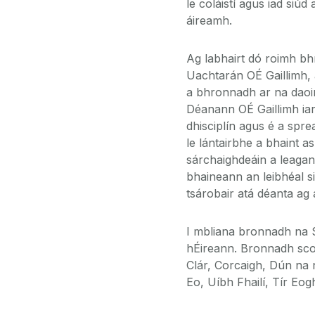
le coláistí agus iad siúd
áireamh.
Ag labhairt dó roimh bh
Uachtarán OÉ Gaillimh, 
a bhronnadh ar na daoi
Déanann OÉ Gaillimh iarr
dhisciplín agus é a spr
le lántairbhe a bhaint a
sárchaighdeáin a leagan
bhaineann an leibhéal si
tsárobair atá déanta ag 
I mbliana bronnadh na S
hÉireann. Bronnadh scol
Clár, Corcaigh, Dún na 
Eo, Uíbh Fhailí, Tír Eo