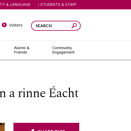
ITY & LANGUAGE
STUDENTS & STAFF
Visitors
Alumni &
Community
Friends
Engagement
n a rinne Éacht