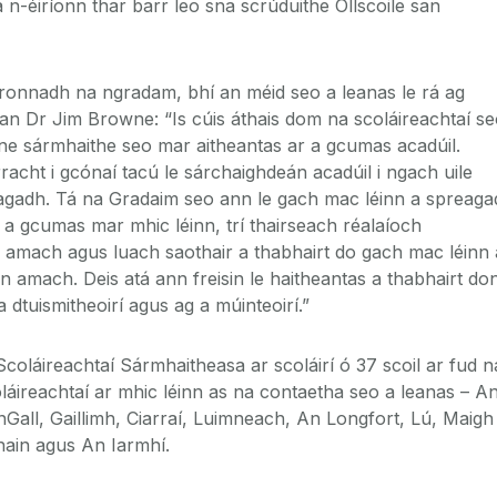
 a n-éiríonn thar barr leo sna scrúduithe Ollscoile san
ronnadh na ngradam, bhí an méid seo a leanas le rá ag
an Dr Jim Browne: “Is cúis áthais dom na scoláireachtaí s
ne sármhaithe seo mar aitheantas ar a gcumas acadúil.
acht i gcónaí tacú le sárchaighdeán acadúil i ngach uile
eagadh. Tá na Gradaim seo ann le gach mac léinn a spreag
s a gcumas mar mhic léinn, trí thairseach réalaíoch
 amach agus luach saothair a thabhairt do gach mac léinn 
n amach. Deis atá ann freisin le haitheantas a thabhairt do
a dtuismitheoirí agus ag a múinteoirí.”
coláireachtaí Sármhaitheasa ar scoláirí ó 37 scoil ar fud n
áireachtaí ar mhic léinn as na contaetha seo a leanas – A
nGall, Gaillimh, Ciarraí, Luimneach, An Longfort, Lú, Maigh
ghain agus An Iarmhí.