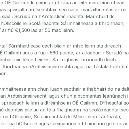
in OÉ Gaillimh le gairid ar ghrúpa ar leith mac léinn chéad
s speisialta an tseachtain seo caite, mar aitheantas ar na
h siad i Scrúdú na hArdteistiméireachta. Mar chuid de
 hOllscoile le Scoláireachtaí Sármhaitheasa a bhronnadh,
ar fiú €1,500 iad ar 56 mac léinn.
taí Sármhaitheasa gach bliain ar mhic léinn atá díreach
OÉ Gaillimh agus a fuair 560 pointe, ar a laghad, i Scrúdú na
eachas mic léinn Leighis. Sa Leigheas, bronnadh deich
 thorthaí na hArdteistiméireachta agus na Tástála Iontrála
aon.
rmhaitheasa ann chun luach saothair a thabhairt do na dalt
 san Ardteistiméireacht, agus chun a dtiomantas leanúnach i
spreagadh le linn a dtréimhse in OÉ Gaillimh. D’fhéadfaí go
ó deontais eile ag an té a fhaigheann na scoláireachtaí seo
e na hOllscoile, Scoláireachtaí do Mhic Léinn Lánfhásta,
póirt na hOllscoile agus scéimeanna a bhaineann go sonra