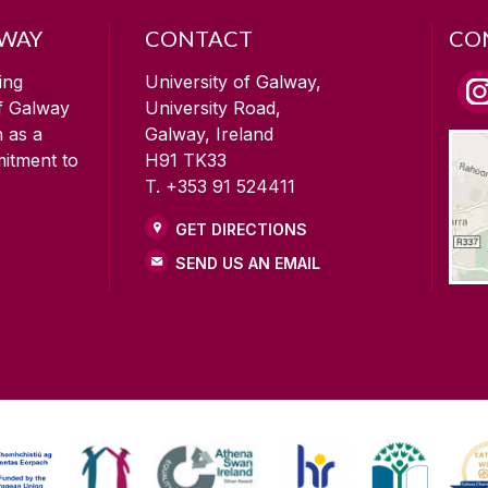
LWAY
CONTACT
CO
ing
University of Galway,
of Galway
University Road,
n as a
Galway, Ireland
mitment to
H91 TK33
T. +353 91 524411
GET DIRECTIONS
SEND US AN EMAIL