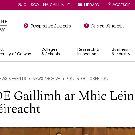
OLLSCOIL NA GAILLIMHE
LIBRARY
ACCESSIBIL
Prospective Students
Current Students
ut
Colleges
Research &
Business
versity of Galway
& Schools
Innovation
& Industry
EWS & EVENTS
NEWS ARCHIVE
2017
OCTOBER 2017
▻
▻
▻
OÉ Gaillimh ar Mhic Léin
éireacht