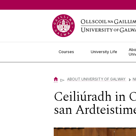
Jump to Content
Abo
Courses
University Life
Uni
▻
ABOUT UNIVERSITY OF GALWAY
N
▻
Ceiliúradh in 
san Ardteistim