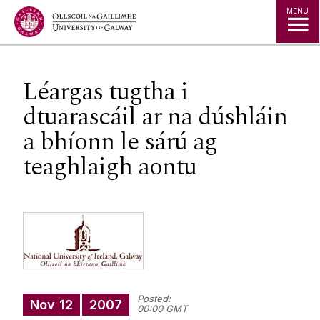
Jump to Content
MENU
Léargas tugtha i
dtuarascáil ar na dúshláin
a bhíonn le sárú ag
teaghlaigh aontu
Posted:
Nov
12
2007
00:00 GMT