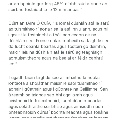
ar an bpointe gur lorg 46% díobh siúd a rinne an
suirbhé fostaíochta le 12 mhí anuas."
Dúirt an tAire Ó Cuív, "Is iomaí dúshlán atá le sárú
ag tuismitheoirí aonair sa lá atá inniu ann, agus níl
i gceist le fostaíocht a fháil ach ceann de na
dúshláin seo. Foinse eolais a bheidh sa taighde seo
do lucht déanta beartas agus fostóirí go deimhin,
maidir leis na dúshláin atá le sárú ag teaghlaigh
aontuismitheora agus na bealaí ar féidir cabhrú
leo."
Tugadh faoin taighde seo ar mhaithe le heolas
iontaofa a sholáthar maidir le saol tuismitheoirí
aonair i gCathair agus i gContae na Gaillimhe. San
áireamh sa taighde seo bhí agallaimh agus
ceistneoirí le tuismitheoirí, lucht déanta beartas
agus soláthraithe seirbhíse agus aimsíodh nach
bhfeabhsóidh cúrsaí bochtaineachta agus folláine