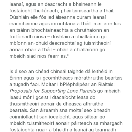
leanaí, agus an deacracht a bhaineann le
fostaíocht fheiliúnach, pháirtaimseartha a fháil.
Dúshláin eile fós iad áiseanna cúram leanaí
inacmhainne agus inrochtana a fháil, mar aon leis
an tsáinn bhochtaineachta a chruthaíonn an
forlíonadh cíosa – dúshláin a chiallaíonn go
mbíonn an-chuid deacrachtaí ag tuismitheoirí
aonair obair a fháil – obair a chiallaíonn go
mbeidh siad níos fearr as."
Is é seo an chéad chineál taighde dá leithéid in
Éirinn agus is i gcomhthéacs mórathruithe beartais
a tugadh faoi. Moltar i bPlépháipéar an Rialtais:
Proposals for Supporting Lone Parents
go mbeidh
leasú mór i gceist i dtacaíocht leasa do
thuismitheoirí aonair de dheasca athruithe
beartais. San áireamh sna moltaí seo bheadh
coinníollacht san íocaíocht, agus síltear go
mbeidh tuismitheoirí aonair páirteach sa mhargadh
fostaíochta nuair a bheidh a leanaí ag teannadh