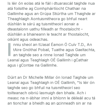
Is léir ón eolas atá le fáil i dtuarascáil taighde nua
atá foilsithe ag Comhpháirtíocht Chathair na
Gaillimhe agus an Grúpa Stiúrtha um Thaighde ar
Theaghlaigh Aontuismitheora go bhfuil neart
dúshlán le sárú ag tuismitheoirí aonair a
dteastaíonn uathu filleadh ar fhostaíocht –
dúshláin a bhaineann le teacht ar fhostaíocht,
oiliúint agus oideachas.
I
nniu sheol an tUasal Éamon Ó Cuív T.D., An
tAire Gnóthaí Pobail, Tuaithe agus Gaeltachta,
an taighde seo a rinne Ionad Taighde um
Leanaí agus Teaghlaigh OÉ Gaillimh i gCathair
agus i gContae na Gaillimhe.
Dúirt an Dr Michelle Millar ón Ionad Taighde um
Leanaí agus Teaghlaigh in OÉ Gaillimh, "Is léir ón
taighde seo go bhfuil na tuismitheoirí seo
toilteanach oibriú lasmuigh den bhaile. Ach i
measc na n-ábhar imní a bhíonn le déileáil acu tá
an tionchar a bheidh ag an gcinneadh sin ar na