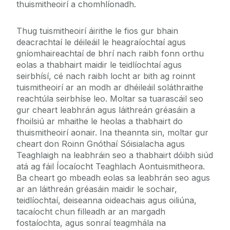
thuismitheoirí a chomhlíonadh.
Thug tuismitheoirí áirithe le fios gur bhain
deacrachtaí le déileáil le heagraíochtaí agus
gníomhaireachtaí de bhrí nach raibh fonn orthu
eolas a thabhairt maidir le teidlíochtaí agus
seirbhísí, cé nach raibh locht ar bith ag roinnt
tuismitheoirí ar an modh ar dhéileáil soláthraithe
reachtúla seirbhíse leo. Moltar sa tuarascáil seo
gur cheart leabhrán agus láithreán gréasáin a
fhoilsiú ar mhaithe le heolas a thabhairt do
thuismitheoirí aonair. Ina theannta sin, moltar gur
cheart don Roinn Gnóthaí Sóisialacha agus
Teaghlaigh na leabhráin seo a thabhairt dóibh siúd
atá ag fáil Íocaíocht Teaghlach Aontuismitheora.
Ba cheart go mbeadh eolas sa leabhrán seo agus
ar an láithreán gréasáin maidir le sochair,
teidlíochtaí, deiseanna oideachais agus oiliúna,
tacaíocht chun filleadh ar an margadh
fostaíochta, agus sonraí teagmhála na