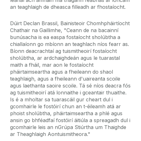
leanaí ach amháin má thagann feabhas ar ioncam
an teaghlaigh de dheasca filleadh ar fhostaíocht.
Dúirt Declan Brassil, Bainisteoir Chomhpháirtíocht
Chathair na Gaillimhe, "Ceann de na bacainní
bunúsacha is ea easpa fostaíocht sholúbtha a
chiallaíonn go mbíonn an teaghlach níos fearr as.
Bíonn deacrachtaí ag tuismitheoirí fostaíocht
sholúbtha, ar ardchaighdeán agus le tuarastal
maith a fháil, mar aon le fostaíocht
pháirtaimseartha agus a fheileann do shaol
teaghlaigh, agus a fheileann d'uaireanta scoile
agus laethanta saoire scoile. Tá sé níos deacra fós
ag tuismitheoirí atá lonnaithe i gceantair thuaithe.
Is é a mholtar sa tuarascáil gur cheart dul i
gcomhairle le fostóirí chun an t-éileamh atá ar
phoist sholúbtha, pháirtaimseartha a phlé agus
ansin go bhféadfaí fostóirí áitiúla a spreagadh dul i
gcomhairle leis an nGrúpa Stiúrtha um Thaighde
ar Theaghlaigh Aontuismitheora."