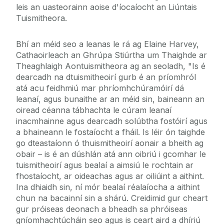
leis an uasteorainn aoise d'íocaíocht an Liúntais
Tuismitheora.
Bhí an méid seo a leanas le rá ag Elaine Harvey,
Cathaoirleach an Ghrúpa Stiúrtha um Thaighde ar
Theaghlaigh Aontuismitheora ag an seoladh, "Is é
dearcadh na dtuismitheoirí gurb é an príomhról
atá acu feidhmiú mar phríomhchúramóirí dá
leanaí, agus bunaithe ar an méid sin, baineann an
oiread céanna tábhachta le cúram leanaí
inacmhainne agus dearcadh solúbtha fostóirí agus
a bhaineann le fostaíocht a fháil. Is léir ón taighde
go dteastaíonn ó thuismitheoirí aonair a bheith ag
obair – is é an dúshlán atá ann oibriú i gcomhar le
tuismitheoirí agus bealaí a aimsiú le rochtain ar
fhostaíocht, ar oideachas agus ar oiliúint a aithint.
Ina dhiaidh sin, ní mór bealaí réalaíocha a aithint
chun na bacainní sin a shárú. Creidimid gur cheart
gur próiseas deonach a bheadh sa phróiseas
gníomhachtúcháin seo agus is ceart aird a dhíriú