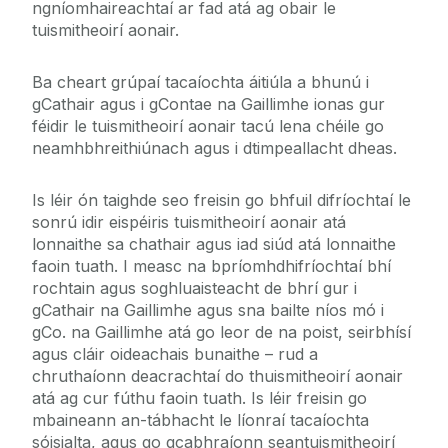
ngníomhaireachtaí ar fad atá ag obair le
tuismitheoirí aonair.
Ba cheart grúpaí tacaíochta áitiúla a bhunú i
gCathair agus i gContae na Gaillimhe ionas gur
féidir le tuismitheoirí aonair tacú lena chéile go
neamhbhreithiúnach agus i dtimpeallacht dheas.
Is léir ón taighde seo freisin go bhfuil difríochtaí le
sonrú idir eispéiris tuismitheoirí aonair atá
lonnaithe sa chathair agus iad siúd atá lonnaithe
faoin tuath. I measc na bpríomhdhifríochtaí bhí
rochtain agus soghluaisteacht de bhrí gur i
gCathair na Gaillimhe agus sna bailte níos mó i
gCo. na Gaillimhe atá go leor de na poist, seirbhísí
agus cláir oideachais bunaithe – rud a
chruthaíonn deacrachtaí do thuismitheoirí aonair
atá ag cur fúthu faoin tuath. Is léir freisin go
mbaineann an-tábhacht le líonraí tacaíochta
sóisialta, agus go gcabhraíonn seantuismitheoirí