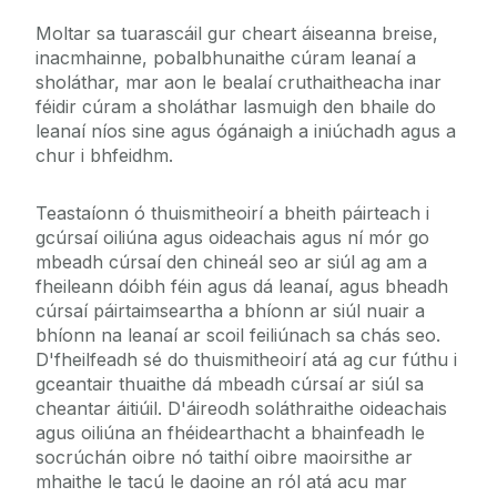
Moltar sa tuarascáil gur cheart áiseanna breise,
inacmhainne, pobalbhunaithe cúram leanaí a
sholáthar, mar aon le bealaí cruthaitheacha inar
féidir cúram a sholáthar lasmuigh den bhaile do
leanaí níos sine agus ógánaigh a iniúchadh agus a
chur i bhfeidhm.
Teastaíonn ó thuismitheoirí a bheith páirteach i
gcúrsaí oiliúna agus oideachais agus ní mór go
mbeadh cúrsaí den chineál seo ar siúl ag am a
fheileann dóibh féin agus dá leanaí, agus bheadh
cúrsaí páirtaimseartha a bhíonn ar siúl nuair a
bhíonn na leanaí ar scoil feiliúnach sa chás seo.
D'fheilfeadh sé do thuismitheoirí atá ag cur fúthu i
gceantair thuaithe dá mbeadh cúrsaí ar siúl sa
cheantar áitiúil. D'áireodh soláthraithe oideachais
agus oiliúna an fhéidearthacht a bhainfeadh le
socrúchán oibre nó taithí oibre maoirsithe ar
mhaithe le tacú le daoine an ról atá acu mar