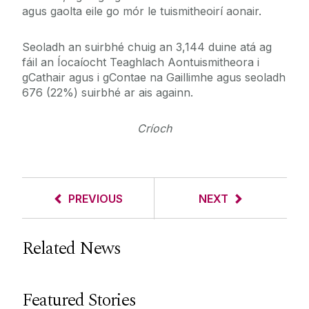
agus gaolta eile go mór le tuismitheoirí aonair.
Seoladh an suirbhé chuig an 3,144 duine atá ag
fáil an Íocaíocht Teaghlach Aontuismitheora i
gCathair agus i gContae na Gaillimhe agus seoladh
676 (22%) suirbhé ar ais againn.
Críoch
PREVIOUS
NEXT
Related News
Featured Stories